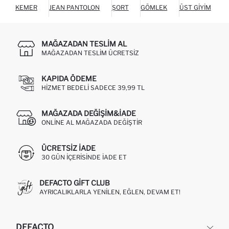
KEMER
JEAN PANTOLON
ŞORT
GÖMLEK
ÜST GIYIM
C
MAĞAZADAN TESLIM AL
MAĞAZADAN TESLIM ÜCRETSIZ
KAPIDA ÖDEME
HIZMET BEDELI SADECE 39,99 TL
MAĞAZADA DEĞIŞIM&İADE
ONLINE AL MAĞAZADA DEĞIŞTIR
ÜCRETSIZ IADE
30 GÜN IÇERISINDE IADE ET
DEFACTO GIFT CLUB
AYRICALIKLARLA YENILEN, EĞLEN, DEVAM ET!
DEFACTO