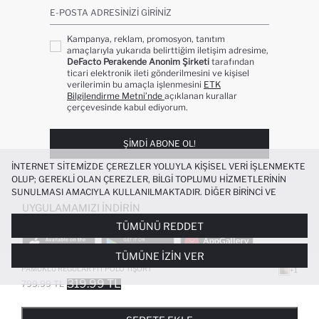
E-POSTA ADRESINIZI GIRINIZ
Kampanya, reklam, promosyon, tanıtım
amaçlarıyla yukarıda belirttiğim iletişim adresime,
DeFacto Perakende Anonim Şirketi
tarafından
ticari elektronik ileti gönderilmesini ve kişisel
verilerimin bu amaçla işlenmesini
ETK
Bilgilendirme Metni’nde
açıklanan kurallar
çerçevesinde kabul ediyorum.
ŞIMDI ABONE OL!
İNTERNET SITEMIZDE ÇEREZLER YOLUYLA KIŞISEL VERI IŞLENMEKTE
OLUP; GEREKLI OLAN ÇEREZLER, BILGI TOPLUMU HIZMETLERININ
SUNULMASI AMACIYLA KULLANILMAKTADIR. DIĞER BIRINCI VE
ÜÇÜNCÜ TARAF ÇEREZLER ISE SIZE DAHA IYI BIR ALIŞVERIŞ
UYGULAMAMIZI İNDIRIN
DENEYIMI SUNULABILMESI, SITEMIZIN DAHA IŞLEVSEL KILINMASI VE
TÜMÜNÜ REDDET
KIŞISELLEŞTIRMESI VE AÇIK RIZA VERMENIZ HALINDE, SIZLERE
YÖNELIK PAZARLAMA FAALIYETLERININ YAPILMASI AMAÇLARIYLA
TÜMÜNE İZIN VER
SINIRLI OLARAK KULLANILACAKTIR. ÇEREZLERE DAIR TERCIHLERINIZI
ÇEREZ TERCIHLERI
PANELI ARACILIĞIYLA HER ZAMAN YÖNETEBILIR,
PAMUKLU REGULAR FIT POLO TIŞÖRT
+1
ÇEREZLERLE ILGILI DAHA DETAYLI BILGIYE
ÇEREZ AYDINLATMA
319.99 TL
799.99 TL
POPÜLER KATEGORILER
METNI
’NDEN ULAŞABILIRSINIZ.
FAVORILERE EKLENDI
GELINCE HABER VER
SEPETE EKLENIYOR
SEPETE EKLENDI
KADIN MAYO
KADIN BEYAZ TIŞÖRT