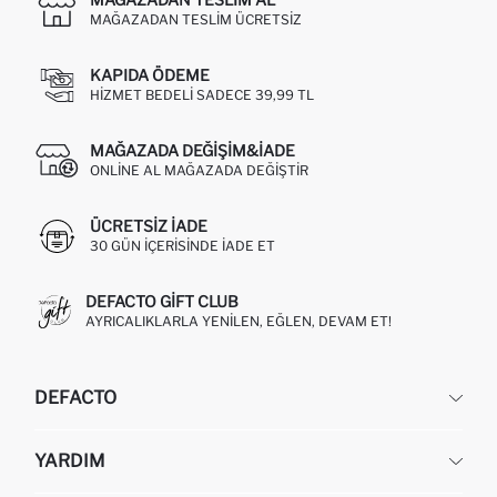
MAĞAZADAN TESLIM ÜCRETSIZ
KAPIDA ÖDEME
HIZMET BEDELI SADECE 39,99 TL
MAĞAZADA DEĞIŞIM&İADE
ONLINE AL MAĞAZADA DEĞIŞTIR
ÜCRETSIZ IADE
30 GÜN IÇERISINDE IADE ET
DEFACTO GIFT CLUB
AYRICALIKLARLA YENILEN, EĞLEN, DEVAM ET!
DEFACTO
KURUMSAL
YARDIM
HAKKIMIZDA
İNSAN KAYNAKLARI