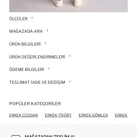
ÖLÇÜLER
MAĞAZADA ARA
ÜRÜN BILGILERI
ÜRÜN DEĞERLENDİRMELERİ
ÖDEME BİLGİLERİ
TESLIMAT İADE VE DEĞIŞIM
POPÜLER KATEGORILER
ERKEK CÜZDAN
ERKEK TIŞÖRT
ERKEK GÖMLEK
ERKEK HIR
MAĞAZADAN TESLIM AL