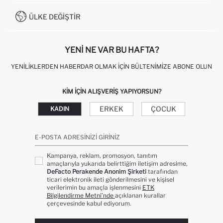
İŞLEM REHBERI
MÜŞTERI HIZMETLERI
0850 333 22 86
KAMPANYALAR
ÜLKE DEĞIŞTIR
KIŞISEL VERILERIN KORUNMASI VE GIZLILIK
YENI NE VAR BU HAFTA?
YENILIKLERDEN HABERDAR OLMAK İÇIN BÜLTENIMIZE ABONE OLUN
KIM IÇIN ALIŞVERIŞ YAPIYORSUN?
ERKEK
ÇOCUK
KADIN
E-POSTA ADRESINIZI GIRINIZ
Kampanya, reklam, promosyon, tanıtım
amaçlarıyla yukarıda belirttiğim iletişim adresime,
DeFacto Perakende Anonim Şirketi
tarafından
ticari elektronik ileti gönderilmesini ve kişisel
verilerimin bu amaçla işlenmesini
ETK
Bilgilendirme Metni’nde
açıklanan kurallar
çerçevesinde kabul ediyorum.