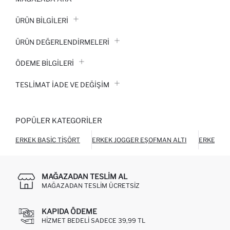
ÜRÜN BILGILERI
ÜRÜN DEĞERLENDİRMELERİ
ÖDEME BİLGİLERİ
TESLIMAT İADE VE DEĞIŞIM
POPÜLER KATEGORILER
ERKEK BASIC TIŞÖRT
ERKEK JOGGER EŞOFMAN ALTI
ERKEK Ç
MAĞAZADAN TESLIM AL
MAĞAZADAN TESLIM ÜCRETSIZ
KAPIDA ÖDEME
HIZMET BEDELI SADECE 39,99 TL