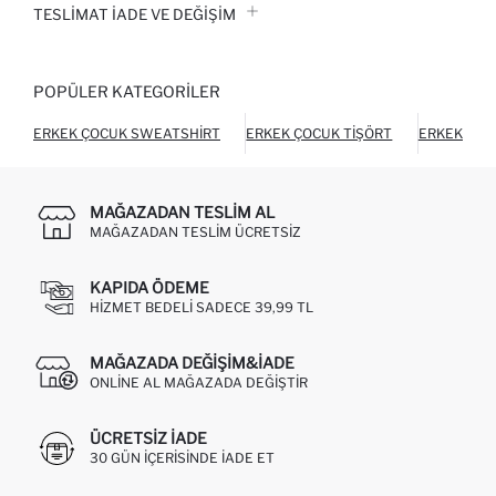
TESLIMAT İADE VE DEĞIŞIM
POPÜLER KATEGORILER
ERKEK ÇOCUK SWEATSHIRT
ERKEK ÇOCUK TIŞÖRT
ERKEK ÇOC
MAĞAZADAN TESLIM AL
MAĞAZADAN TESLIM ÜCRETSIZ
KAPIDA ÖDEME
HIZMET BEDELI SADECE 39,99 TL
MAĞAZADA DEĞIŞIM&İADE
ONLINE AL MAĞAZADA DEĞIŞTIR
ÜCRETSIZ IADE
30 GÜN IÇERISINDE IADE ET