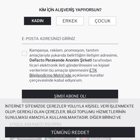
KIM IÇIN ALIŞVERIŞ YAPIYORSUN?
ERKEK
ÇOCUK
KADIN
E-POSTA ADRESINIZI GIRINIZ
Kampanya, reklam, promosyon, tanıtım
amaçlarıyla yukarıda belirttiğim iletişim adresime,
DeFacto Perakende Anonim Şirketi
tarafından
ticari elektronik ileti gönderilmesini ve kişisel
verilerimin bu amaçla işlenmesini
ETK
Bilgilendirme Metni’nde
açıklanan kurallar
çerçevesinde kabul ediyorum.
ŞIMDI ABONE OL!
İNTERNET SITEMIZDE ÇEREZLER YOLUYLA KIŞISEL VERI IŞLENMEKTE
OLUP; GEREKLI OLAN ÇEREZLER, BILGI TOPLUMU HIZMETLERININ
SUNULMASI AMACIYLA KULLANILMAKTADIR. DIĞER BIRINCI VE
ÜÇÜNCÜ TARAF ÇEREZLER ISE SIZE DAHA IYI BIR ALIŞVERIŞ
UYGULAMAMIZI İNDIRIN
DENEYIMI SUNULABILMESI, SITEMIZIN DAHA IŞLEVSEL KILINMASI VE
TÜMÜNÜ REDDET
KIŞISELLEŞTIRMESI VE AÇIK RIZA VERMENIZ HALINDE, SIZLERE
YÖNELIK PAZARLAMA FAALIYETLERININ YAPILMASI AMAÇLARIYLA