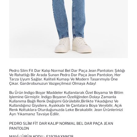
Pedro Slim Fit Dar Kalıp Normal Bel Dar Paça Jean Pantolon: Şıklığı
Ve Rahatlığı Bir Arada Sunan Pedro Dar Paça Jean Pantolon, Her
Tarza Uyum Sağlar. Kaliteli Kumaşı Ve Modern Tasarımıyla Öne
Çıkar. Gardırobunuzun Vazgeçilmezi Olmaya Aday!
Bu Ürün Indigo Boyar Maddeler Kullanılarak Özel Boyama Ve Bitim
Işlemine Girmiştir. İndigo Boyanın Özelliğinden Dolayı Zamanla
Kullanıma Bağlı Renk Değişimi Görülebilir,birlikte Yıkadığınız Ve
Kullandığınız Giysilere, Ayakkabı Ve Çantalara Boya Verebilir, Açık
Renk Koltuklara Oturduğunuzda Leke Bırakabilir. Jean Ürünlerinizi
Ayrı Yıkamanız Tavsiye Edilir.
PEDRO SLIM FIT DAR KALIP NORMAL BEL DAR PAÇA JEAN
PANTOLON
MAVI / ÜRÜN KODU :
E1929AXNM28