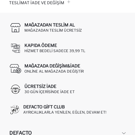
TESLIMAT İADE VE DEĞIŞIM
MAĞAZADAN TESLIM AL
MAĞAZADAN TESLIM ÜCRETSIZ
KAPIDA ÖDEME
HIZMET BEDELI SADECE 39,99 TL
MAĞAZADA DEĞIŞIM&İADE
ONLINE AL MAĞAZADA DEĞIŞTIR
ÜCRETSIZ IADE
30 GÜN IÇERISINDE IADE ET
DEFACTO GIFT CLUB
AYRICALIKLARLA YENILEN, EĞLEN, DEVAM ET!
DEFACTO