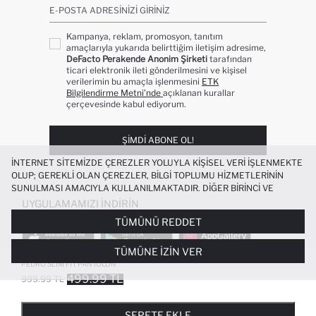
E-POSTA ADRESINIZI GIRINIZ
Kampanya, reklam, promosyon, tanıtım
amaçlarıyla yukarıda belirttiğim iletişim adresime,
DeFacto Perakende Anonim Şirketi
tarafından
ticari elektronik ileti gönderilmesini ve kişisel
verilerimin bu amaçla işlenmesini
ETK
Bilgilendirme Metni’nde
açıklanan kurallar
çerçevesinde kabul ediyorum.
ŞIMDI ABONE OL!
İNTERNET SITEMIZDE ÇEREZLER YOLUYLA KIŞISEL VERI IŞLENMEKTE
OLUP; GEREKLI OLAN ÇEREZLER, BILGI TOPLUMU HIZMETLERININ
SUNULMASI AMACIYLA KULLANILMAKTADIR. DIĞER BIRINCI VE
ÜÇÜNCÜ TARAF ÇEREZLER ISE SIZE DAHA IYI BIR ALIŞVERIŞ
UYGULAMAMIZI İNDIRIN
DENEYIMI SUNULABILMESI, SITEMIZIN DAHA IŞLEVSEL KILINMASI VE
TÜMÜNÜ REDDET
KIŞISELLEŞTIRMESI VE AÇIK RIZA VERMENIZ HALINDE, SIZLERE
YÖNELIK PAZARLAMA FAALIYETLERININ YAPILMASI AMAÇLARIYLA
TÜMÜNE İZIN VER
SINIRLI OLARAK KULLANILACAKTIR. ÇEREZLERE DAIR TERCIHLERINIZI
ÇEREZ TERCIHLERI
PANELI ARACILIĞIYLA HER ZAMAN YÖNETEBILIR,
PEDRO SLIM FIT PANTOLON
ÇEREZLERLE ILGILI DAHA DETAYLI BILGIYE
ÇEREZ AYDINLATMA
499.99 TL
999.99 TL
POPÜLER KATEGORILER
METNI
’NDEN ULAŞABILIRSINIZ.
FAVORILERE EKLENDI
GELINCE HABER VER
SEPETE EKLENIYOR
SEPETE EKLENDI
KADIN MAYO
KADIN BEYAZ TIŞÖRT
SEPETE EKLE