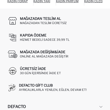
KADIN ÇORAP
KADIN TAKI
KADIN PARFÜM
KADIN CÜZDAN
MAĞAZADAN TESLIM AL
MAĞAZADAN TESLIM ÜCRETSIZ
KAPIDA ÖDEME
HIZMET BEDELI SADECE 39,99 TL
MAĞAZADA DEĞIŞIM&İADE
ONLINE AL MAĞAZADA DEĞIŞTIR
ÜCRETSIZ IADE
30 GÜN IÇERISINDE IADE ET
DEFACTO GIFT CLUB
AYRICALIKLARLA YENILEN, EĞLEN, DEVAM ET!
DEFACTO