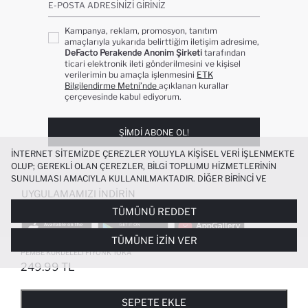
E-POSTA ADRESINIZI GIRINIZ
Kampanya, reklam, promosyon, tanıtım
amaçlarıyla yukarıda belirttiğim iletişim adresime,
DeFacto Perakende Anonim Şirketi
tarafından
ticari elektronik ileti gönderilmesini ve kişisel
verilerimin bu amaçla işlenmesini
ETK
Bilgilendirme Metni’nde
açıklanan kurallar
çerçevesinde kabul ediyorum.
ŞIMDI ABONE OL!
İNTERNET SITEMIZDE ÇEREZLER YOLUYLA KIŞISEL VERI IŞLENMEKTE
OLUP; GEREKLI OLAN ÇEREZLER, BILGI TOPLUMU HIZMETLERININ
SUNULMASI AMACIYLA KULLANILMAKTADIR. DIĞER BIRINCI VE
ÜÇÜNCÜ TARAF ÇEREZLER ISE SIZE DAHA IYI BIR ALIŞVERIŞ
UYGULAMAMIZI İNDIRIN
DENEYIMI SUNULABILMESI, SITEMIZIN DAHA IŞLEVSEL KILINMASI VE
TÜMÜNÜ REDDET
KIŞISELLEŞTIRMESI VE AÇIK RIZA VERMENIZ HALINDE, SIZLERE
YÖNELIK PAZARLAMA FAALIYETLERININ YAPILMASI AMAÇLARIYLA
TÜMÜNE İZIN VER
SINIRLI OLARAK KULLANILACAKTIR. ÇEREZLERE DAIR TERCIHLERINIZI
ÇEREZ TERCIHLERI
PANELI ARACILIĞIYLA HER ZAMAN YÖNETEBILIR,
PEMBE KURDELELI FIYONK TOKA
ÇEREZLERLE ILGILI DAHA DETAYLI BILGIYE
ÇEREZ AYDINLATMA
249.99 TL
POPÜLER KATEGORILER
METNI
’NDEN ULAŞABILIRSINIZ.
FAVORILERE EKLENDI
GELINCE HABER VER
SEPETE EKLENIYOR
SEPETE EKLENDI
KADIN MAYO
KADIN BEYAZ TIŞÖRT
SEPETE EKLE