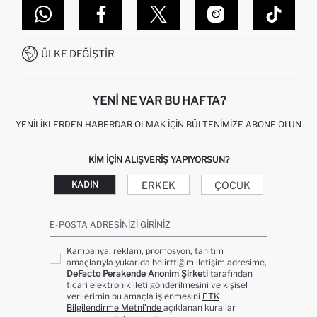
DEFACTO TEKNOLOJI
GIFT CLUB SIKÇA SORULAN SORULAR
İLETIŞIM FORMU
SITEMAP
İŞLEM REHBERI
MÜŞTERI HIZMETLERI
0850 333 22 86
KAMPANYALAR
ÜLKE DEĞIŞTIR
KIŞISEL VERILERIN KORUNMASI VE GIZLILIK
YENI NE VAR BU HAFTA?
YENILIKLERDEN HABERDAR OLMAK İÇIN BÜLTENIMIZE ABONE OLUN
KIM IÇIN ALIŞVERIŞ YAPIYORSUN?
ERKEK
ÇOCUK
KADIN
E-POSTA ADRESINIZI GIRINIZ
Kampanya, reklam, promosyon, tanıtım
amaçlarıyla yukarıda belirttiğim iletişim adresime,
DeFacto Perakende Anonim Şirketi
tarafından
ticari elektronik ileti gönderilmesini ve kişisel
verilerimin bu amaçla işlenmesini
ETK
Bilgilendirme Metni’nde
açıklanan kurallar