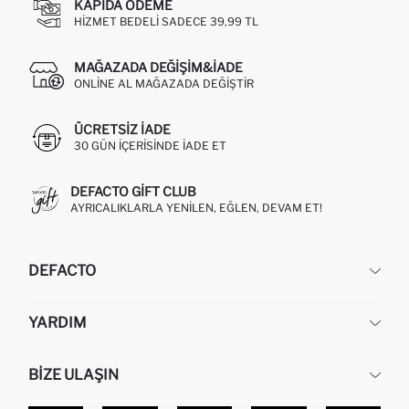
KAPIDA ÖDEME
HIZMET BEDELI SADECE 39,99 TL
MAĞAZADA DEĞIŞIM&İADE
ONLINE AL MAĞAZADA DEĞIŞTIR
ÜCRETSIZ IADE
30 GÜN IÇERISINDE IADE ET
DEFACTO GIFT CLUB
AYRICALIKLARLA YENILEN, EĞLEN, DEVAM ET!
DEFACTO
KURUMSAL
YARDIM
HAKKIMIZDA
İNSAN KAYNAKLARI
SIKÇA SORULAN SORULAR
BIZE ULAŞIN
KURUMSAL SATIŞ
SIPARIŞIMI NASIL TAKIP EDERIM?
TOPTAN SATIŞ (WHOLESALE PARTNER)
NASIL İADE EDERIM?
MAĞAZALARIMIZ