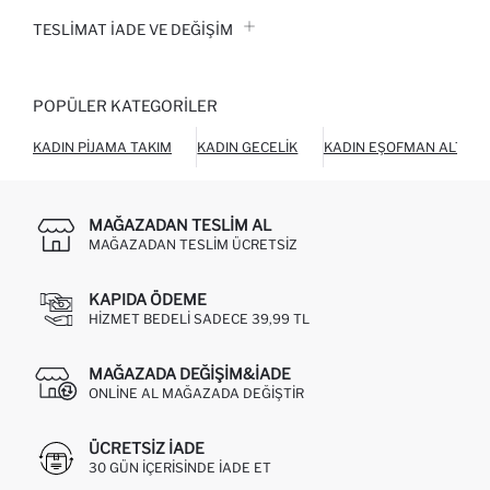
TESLIMAT İADE VE DEĞIŞIM
POPÜLER KATEGORILER
KADIN PIJAMA TAKIM
KADIN GECELIK
KADIN EŞOFMAN ALTI
MAĞAZADAN TESLIM AL
MAĞAZADAN TESLIM ÜCRETSIZ
KAPIDA ÖDEME
HIZMET BEDELI SADECE 39,99 TL
MAĞAZADA DEĞIŞIM&İADE
ONLINE AL MAĞAZADA DEĞIŞTIR
ÜCRETSIZ IADE
30 GÜN IÇERISINDE IADE ET