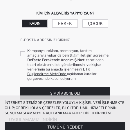
KIM IÇIN ALIŞVERIŞ YAPIYORSUN?
ERKEK
ÇOCUK
KADIN
E-POSTA ADRESINIZI GIRINIZ
Kampanya, reklam, promosyon, tanıtım
amaçlarıyla yukarıda belirttiğim iletişim adresime,
DeFacto Perakende Anonim Şirketi
tarafından
ticari elektronik ileti gönderilmesini ve kişisel
verilerimin bu amaçla işlenmesini
ETK
Bilgilendirme Metni’nde
açıklanan kurallar
çerçevesinde kabul ediyorum.
ŞIMDI ABONE OL!
İNTERNET SITEMIZDE ÇEREZLER YOLUYLA KIŞISEL VERI IŞLENMEKTE
OLUP; GEREKLI OLAN ÇEREZLER, BILGI TOPLUMU HIZMETLERININ
SUNULMASI AMACIYLA KULLANILMAKTADIR. DIĞER BIRINCI VE
ÜÇÜNCÜ TARAF ÇEREZLER ISE SIZE DAHA IYI BIR ALIŞVERIŞ
UYGULAMAMIZI İNDIRIN
DENEYIMI SUNULABILMESI, SITEMIZIN DAHA IŞLEVSEL KILINMASI VE
TÜMÜNÜ REDDET
KIŞISELLEŞTIRMESI VE AÇIK RIZA VERMENIZ HALINDE, SIZLERE