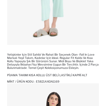
Yetişkinler Için Stil Sahibi Ve Rahat Bir Seçenek Olan -Fall In Love
Markalı Yeşil Takım, Kadınlar Için Ideal. Regular Fit Kalıbı Ve Kısa
Kollu Yapısıyla Şık Bir Görünüm Sunar. Midi Boyu Ve Bisiklet Yaka
Detayıyla İlkbahar/Yaz Mevsimine Uygun Bir Tercihtir. İçinde 2 Parça
Bulunmaktadır. Temel Çeşit Koleksiyonumuza Ekleyin.
PIJAMA TAKIMI KISA KOLLU ÜST BELI LASTIKLI KAPRI ALT
MINT / ÜRÜN KODU :
E5821AXGN1169