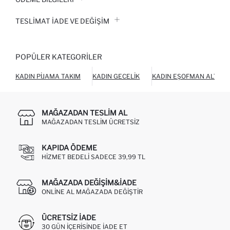
TESLIMAT İADE VE DEĞIŞIM
POPÜLER KATEGORILER
KADIN PIJAMA TAKIM
KADIN GECELIK
KADIN EŞOFMAN ALTI
MAĞAZADAN TESLIM AL
MAĞAZADAN TESLIM ÜCRETSIZ
KAPIDA ÖDEME
HIZMET BEDELI SADECE 39,99 TL
MAĞAZADA DEĞIŞIM&İADE
ONLINE AL MAĞAZADA DEĞIŞTIR
ÜCRETSIZ IADE
30 GÜN IÇERISINDE IADE ET