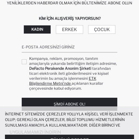
YENILIKLERDEN HABERDAR OLMAK İÇIN BÜLTENIMIZE ABONE OLUN
KIM IÇIN ALIŞVERIŞ YAPIYORSUN?
ERKEK
ÇOCUK
KADIN
E-POSTA ADRESINIZI GIRINIZ
Kampanya, reklam, promosyon, tanıtım
amaçlarıyla yukarıda belirttiğim iletişim adresime,
DeFacto Perakende Anonim Şirketi
tarafından
ticari elektronik ileti gönderilmesini ve kişisel
verilerimin bu amaçla işlenmesini
ETK
Bilgilendirme Metni’nde
açıklanan kurallar
çerçevesinde kabul ediyorum.
ŞIMDI ABONE OL!
İNTERNET SITEMIZDE ÇEREZLER YOLUYLA KIŞISEL VERI IŞLENMEKTE
OLUP; GEREKLI OLAN ÇEREZLER, BILGI TOPLUMU HIZMETLERININ
SUNULMASI AMACIYLA KULLANILMAKTADIR. DIĞER BIRINCI VE
ÜÇÜNCÜ TARAF ÇEREZLER ISE SIZE DAHA IYI BIR ALIŞVERIŞ
UYGULAMAMIZI İNDIRIN
DENEYIMI SUNULABILMESI, SITEMIZIN DAHA IŞLEVSEL KILINMASI VE