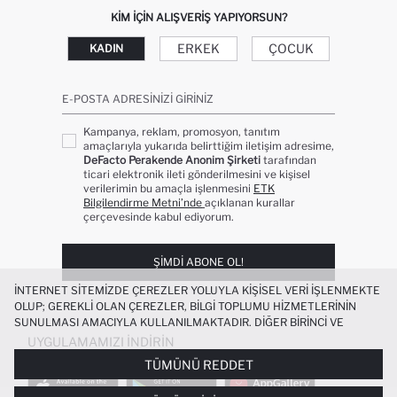
KIM IÇIN ALIŞVERIŞ YAPIYORSUN?
ERKEK
ÇOCUK
KADIN
E-POSTA ADRESINIZI GIRINIZ
Kampanya, reklam, promosyon, tanıtım
amaçlarıyla yukarıda belirttiğim iletişim adresime,
DeFacto Perakende Anonim Şirketi
tarafından
ticari elektronik ileti gönderilmesini ve kişisel
verilerimin bu amaçla işlenmesini
ETK
Bilgilendirme Metni’nde
açıklanan kurallar
çerçevesinde kabul ediyorum.
ŞIMDI ABONE OL!
İNTERNET SITEMIZDE ÇEREZLER YOLUYLA KIŞISEL VERI IŞLENMEKTE
OLUP; GEREKLI OLAN ÇEREZLER, BILGI TOPLUMU HIZMETLERININ
SUNULMASI AMACIYLA KULLANILMAKTADIR. DIĞER BIRINCI VE
ÜÇÜNCÜ TARAF ÇEREZLER ISE SIZE DAHA IYI BIR ALIŞVERIŞ
UYGULAMAMIZI İNDIRIN
DENEYIMI SUNULABILMESI, SITEMIZIN DAHA IŞLEVSEL KILINMASI VE
TÜMÜNÜ REDDET
KIŞISELLEŞTIRMESI VE AÇIK RIZA VERMENIZ HALINDE, SIZLERE
YÖNELIK PAZARLAMA FAALIYETLERININ YAPILMASI AMAÇLARIYLA