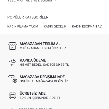
TESLIMAT İADE VE DEĞIŞIM
POPÜLER KATEGORILER
KADIN PIJAMA TAKIM
KADIN GECELIK
KADIN EŞOFMAN ALTI
MAĞAZADAN TESLIM AL
MAĞAZADAN TESLIM ÜCRETSIZ
KAPIDA ÖDEME
HIZMET BEDELI SADECE 39,99 TL
MAĞAZADA DEĞIŞIM&İADE
ONLINE AL MAĞAZADA DEĞIŞTIR
ÜCRETSIZ IADE
30 GÜN IÇERISINDE IADE ET