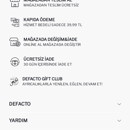
MAĞAZADAN TESLIM ÜCRETSIZ
KAPIDA ÖDEME
HIZMET BEDELI SADECE 39,99 TL
MAĞAZADA DEĞIŞIM&İADE
ONLINE AL MAĞAZADA DEĞIŞTIR
ÜCRETSIZ IADE
30 GÜN IÇERISINDE IADE ET
DEFACTO GIFT CLUB
AYRICALIKLARLA YENILEN, EĞLEN, DEVAM ET!
DEFACTO
KURUMSAL
YARDIM
HAKKIMIZDA
İNSAN KAYNAKLARI