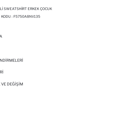
ILI SWEATSHIRT ERKEK ÇOCUK
 KODU :
F5750A8NV135
A
I
NDİRMELERİ
Rİ
 VE DEĞIŞIM