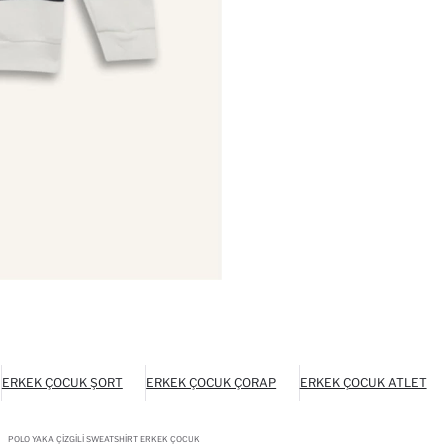
ERKEK ÇOCUK ŞORT
ERKEK ÇOCUK ÇORAP
ERKEK ÇOCUK ATLET
POLO YAKA ÇIZGILI SWEATSHIRT ERKEK ÇOCUK