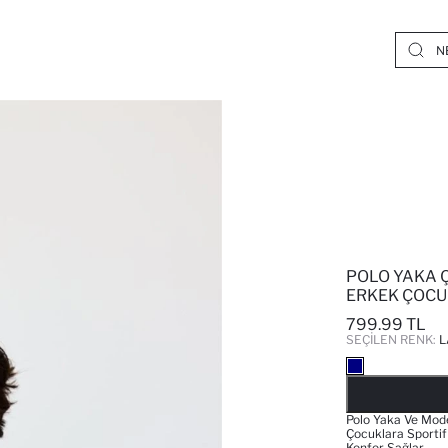
POLO YAKA 
ERKEK ÇOCU
799.99 TL
SEÇILEN RENK:
L
Polo Yaka Ve Mode
Çocuklara Sportif
Konfor Sağlar.