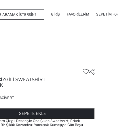
GIRIŞ
FAVORILERIM
SEPETIM
(0)
ÇIZGILI SWEATSHIRT
K
ACIVERT
FAVORILERE EKLENDI
GELINCE HABER VER
SEPETE EKLENIYOR
SEPETE EKLENDI
SEPETE EKLE
rn Çizgili Deseniyle Öne Çıkan Sweatshirt, Erkek
 Bir Şıklık Kazandırır. Yumuşak Kumaşıyla Gün Boyu