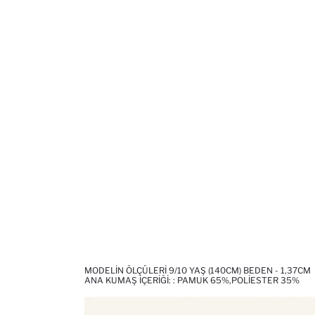
MODELIN ÖLÇÜLERI 9/10 YAŞ (140CM) BEDEN - 1,37CM
ANA KUMAŞ İÇERIĞI: : PAMUK 65%,POLIESTER 35%