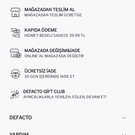
MAĞAZADAN TESLIM AL
MAĞAZADAN TESLIM ÜCRETSIZ
KAPIDA ÖDEME
HIZMET BEDELI SADECE 39,99 TL
MAĞAZADA DEĞIŞIM&İADE
ONLINE AL MAĞAZADA DEĞIŞTIR
ÜCRETSIZ IADE
30 GÜN IÇERISINDE IADE ET
DEFACTO GIFT CLUB
AYRICALIKLARLA YENILEN, EĞLEN, DEVAM ET!
DEFACTO
KURUMSAL
YARDIM