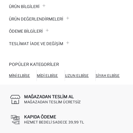
ÜRÜN BILGILERI
ÜRÜN DEĞERLENDİRMELERİ
ÖDEME BİLGİLERİ
TESLIMAT İADE VE DEĞIŞIM
POPÜLER KATEGORILER
MINI ELBISE
MIDI ELBISE
UZUN ELBISE
SIYAH ELBISE
BEY
MAĞAZADAN TESLIM AL
MAĞAZADAN TESLIM ÜCRETSIZ
KAPIDA ÖDEME
HIZMET BEDELI SADECE 39,99 TL