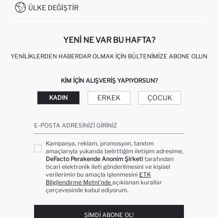
0850 333 22 86
KAMPANYALAR
ÜLKE DEĞIŞTIR
KIŞISEL VERILERIN KORUNMASI VE GIZLILIK
YENI NE VAR BU HAFTA?
YENILIKLERDEN HABERDAR OLMAK İÇIN BÜLTENIMIZE ABONE OLUN
KIM IÇIN ALIŞVERIŞ YAPIYORSUN?
ERKEK
ÇOCUK
KADIN
E-POSTA ADRESINIZI GIRINIZ
Kampanya, reklam, promosyon, tanıtım
amaçlarıyla yukarıda belirttiğim iletişim adresime,
DeFacto Perakende Anonim Şirketi
tarafından
ticari elektronik ileti gönderilmesini ve kişisel
verilerimin bu amaçla işlenmesini
ETK
Bilgilendirme Metni’nde
açıklanan kurallar
çerçevesinde kabul ediyorum.
ŞIMDI ABONE OL!