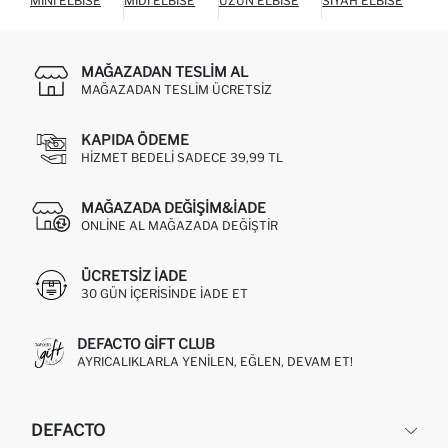
MINI ELBISE
MIDI ELBISE
UZUN ELBISE
SIYAH ELBISE
BEY
MAĞAZADAN TESLIM AL
MAĞAZADAN TESLIM ÜCRETSIZ
KAPIDA ÖDEME
HIZMET BEDELI SADECE 39,99 TL
MAĞAZADA DEĞIŞIM&İADE
ONLINE AL MAĞAZADA DEĞIŞTIR
ÜCRETSIZ IADE
30 GÜN IÇERISINDE IADE ET
DEFACTO GIFT CLUB
AYRICALIKLARLA YENILEN, EĞLEN, DEVAM ET!
DEFACTO