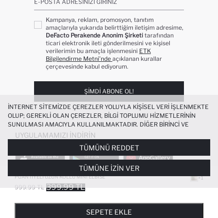
E-POSTA ADRESINIZI GIRINIZ
Kampanya, reklam, promosyon, tanıtım
amaçlarıyla yukarıda belirttiğim iletişim adresime,
DeFacto Perakende Anonim Şirketi
tarafından
ticari elektronik ileti gönderilmesini ve kişisel
verilerimin bu amaçla işlenmesini
ETK
Bilgilendirme Metni’nde
açıklanan kurallar
çerçevesinde kabul ediyorum.
ŞIMDI ABONE OL!
İNTERNET SITEMIZDE ÇEREZLER YOLUYLA KIŞISEL VERI IŞLENMEKTE
OLUP; GEREKLI OLAN ÇEREZLER, BILGI TOPLUMU HIZMETLERININ
SUNULMASI AMACIYLA KULLANILMAKTADIR. DIĞER BIRINCI VE
ÜÇÜNCÜ TARAF ÇEREZLER ISE SIZE DAHA IYI BIR ALIŞVERIŞ
UYGULAMAMIZI İNDIRIN
DENEYIMI SUNULABILMESI, SITEMIZIN DAHA IŞLEVSEL KILINMASI VE
TÜMÜNÜ REDDET
KIŞISELLEŞTIRMESI VE AÇIK RIZA VERMENIZ HALINDE, SIZLERE
YÖNELIK PAZARLAMA FAALIYETLERININ YAPILMASI AMAÇLARIYLA
TÜMÜNE İZIN VER
SINIRLI OLARAK KULLANILACAKTIR. ÇEREZLERE DAIR TERCIHLERINIZI
ÇEREZ TERCIHLERI
PANELI ARACILIĞIYLA HER ZAMAN YÖNETEBILIR,
PUANTIYELI UZUN KOLLU MINI ELBISE
+1
ÇEREZLERLE ILGILI DAHA DETAYLI BILGIYE
ÇEREZ AYDINLATMA
399.99 TL
999.99 TL
POPÜLER KATEGORILER
METNI
’NDEN ULAŞABILIRSINIZ.
FAVORILERE EKLENDI
GELINCE HABER VER
SEPETE EKLENIYOR
SEPETE EKLENDI
KADIN MAYO
KADIN BEYAZ TIŞÖRT
SEPETE EKLE