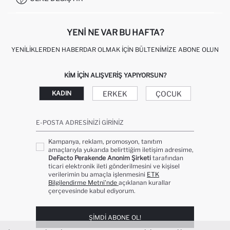
KIŞISEL VERILERIN KORUNMASI VE GIZLILIK
YENI NE VAR BU HAFTA?
YENILIKLERDEN HABERDAR OLMAK İÇIN BÜLTENIMIZE ABONE OLUN
KIM IÇIN ALIŞVERIŞ YAPIYORSUN?
ERKEK
ÇOCUK
KADIN
E-POSTA ADRESINIZI GIRINIZ
Kampanya, reklam, promosyon, tanıtım
amaçlarıyla yukarıda belirttiğim iletişim adresime,
DeFacto Perakende Anonim Şirketi
tarafından
ticari elektronik ileti gönderilmesini ve kişisel
verilerimin bu amaçla işlenmesini
ETK
Bilgilendirme Metni’nde
açıklanan kurallar
çerçevesinde kabul ediyorum.
ŞIMDI ABONE OL!