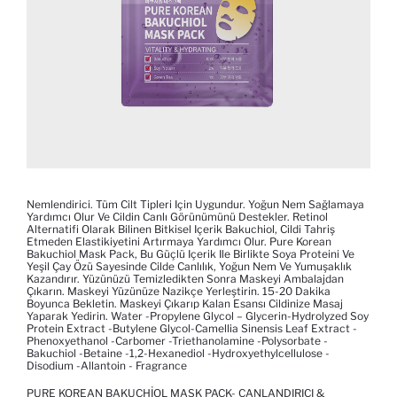
Nemlendirici. Tüm Cilt Tipleri Için Uygundur. Yoğun Nem Sağlamaya
Yardımcı Olur Ve Cildin Canlı Görünümünü Destekler. Retinol
Alternatifi Olarak Bilinen Bitkisel Içerik Bakuchiol, Cildi Tahriş
Etmeden Elastikiyetini Artırmaya Yardımcı Olur. Pure Korean
Bakuchiol Mask Pack, Bu Güçlü Içerik Ile Birlikte Soya Proteini Ve
Yeşil Çay Özü Sayesinde Cilde Canlılık, Yoğun Nem Ve Yumuşaklık
Kazandırır. Yüzünüzü Temizledikten Sonra Maskeyi Ambalajdan
Çıkarın. Maskeyi Yüzünüze Nazikçe Yerleştirin. 15-20 Dakika
Boyunca Bekletin. Maskeyi Çıkarıp Kalan Esansı Cildinize Masaj
Yaparak Yedirin. Water -Propylene Glycol – Glycerin-Hydrolyzed Soy
Protein Extract -Butylene Glycol-Camellia Sinensis Leaf Extract -
Phenoxyethanol -Carbomer -Triethanolamine -Polysorbate -
Bakuchiol -Betaine -1,2-Hexanediol -Hydroxyethylcellulose -
Disodium -Allantoin - Fragrance
PURE KOREAN BAKUCHIOL MASK PACK- CANLANDIRICI &