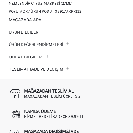
NEMLENDIRICI YÜZ MASKESI (27ML)
KOYU MOR / ÜRÜN KODU :
G5917AXPR112
MAĞAZADA ARA
ÜRÜN BILGILERI
ÜRÜN DEĞERLENDİRMELERİ
ÖDEME BİLGİLERİ
TESLIMAT İADE VE DEĞIŞIM
MAĞAZADAN TESLIM AL
MAĞAZADAN TESLIM ÜCRETSIZ
KAPIDA ÖDEME
HIZMET BEDELI SADECE 39,99 TL
MAĞAZADA DEĞIŞIM&İADE