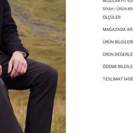
REGULAR FIT %
SIYAH / ÜRÜN KO
ÖLÇÜLER
MAĞAZADA AR
ÜRÜN BILGILER
ÜRÜN DEĞERLE
ÖDEME BİLGİLE
TESLIMAT İADE