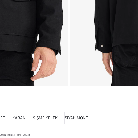
KET
KABAN
ŞIŞME YELEK
SIYAH MONT
PAMUK FERMUARLI MONT