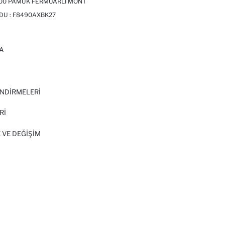
100 PAMUK FERMUARLI MONT
DU :
F8490AXBK27
A
I
NDİRMELERİ
Rİ
 VE DEĞIŞIM