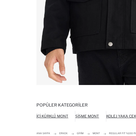
POPÜLER KATEGORILER
İÇI KÜRKLÜ MONT
ŞIŞME MONT
KOLEJ YAKA CE
ANA SAYFA
ERKEK
GIYIM
MONT
REGULAR FIT %100 