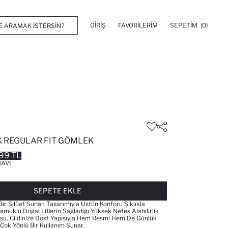
GIRIŞ
FAVORILERIM
SEPETIM
(0)
 REGULAR FIT GÖMLEK
99 TL
AVI
FAVORILERE EKLENDI
GELINCE HABER VER
SEPETE EKLENIYOR
SEPETE EKLENDI
SEPETE EKLE
ir Silüet Sunan Tasarımıyla Üstün Konforu Şıklıkla
Pamuklu Doğal Liflerin Sağladığı Yüksek Nefes Alabilirlik
u, Cildinize Dost Yapısıyla Hem Resmi Hem De Günlük
 Çok Yönlü Bir Kullanım Sunar.