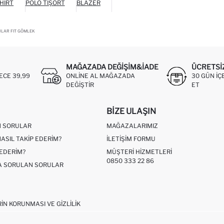
HIRT
POLO TIŞÖRT
BLAZER
LAR FIT GÖMLEK
MAĞAZADA DEĞIŞIM&İADE
ÜCRETSI
ECE 39,99
ONLINE AL MAĞAZADA
30 GÜN IÇ
DEĞIŞTIR
ET
BIZE ULAŞIN
N SORULAR
MAĞAZALARIMIZ
NASIL TAKIP EDERIM?
İLETIŞIM FORMU
 EDERIM?
MÜŞTERI HIZMETLERI
0850 333 22 86
ÇA SORULAN SORULAR
RIN KORUNMASI VE GIZLILIK