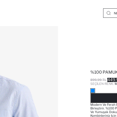
%100 PAMUK
449.
899.99 TL
SEÇILEN RENK:
M
Modern Ve Ferah B
Birleştirir. %100 
Ve Yumuşak Dokus
Kombinleriniz Için