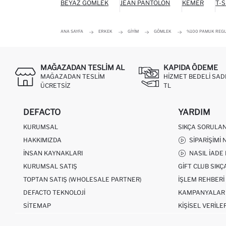
BEYAZ GÖMLEK
JEAN PANTOLON
KEMER
T-S
ANA SAYFA
ERKEK
GIYIM
GÖMLEK
%100 PAMUK REGU
MAĞAZADAN TESLIM AL
KAPIDA ÖDEME
MAĞAZADAN TESLIM
HIZMET BEDELI SAD
ÜCRETSIZ
TL
DEFACTO
YARDIM
KURUMSAL
SIKÇA SORULA
HAKKIMIZDA
SIPARIŞIMI 
İNSAN KAYNAKLARI
NASIL İADE
KURUMSAL SATIŞ
GIFT CLUB SIK
TOPTAN SATIŞ (WHOLESALE PARTNER)
İŞLEM REHBERI
DEFACTO TEKNOLOJI
KAMPANYALAR
SITEMAP
KIŞISEL VERILE