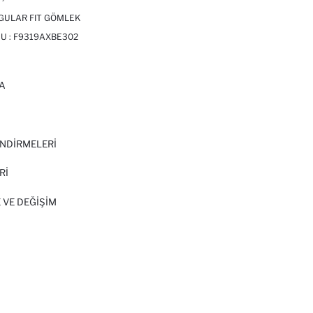
GULAR FIT GÖMLEK
U :
F9319AXBE302
A
I
NDİRMELERİ
Rİ
 VE DEĞIŞIM