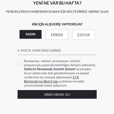
YENI NE VAR BU HAFTA?
YENILIKLERDEN HABERDAR OLMAK İÇIN BÜLTENIMIZE ABONE OLUN
KIM IÇIN ALIŞVERIŞ YAPIYORSUN?
KADIN
ERKEK
ÇOCUK
E-POSTA ADRESINIZI GIRINIZ
Kampanya, reklam, promosyon, tanıtım
amaçlarıyla yukarıda belirttiğim iletişim adresime,
DeFacto Perakende Anonim Şirketi
tarafından
ticari elektronik ileti gönderilmesini ve kişisel
verilerimin bu amaçla işlenmesini
ETK
Bilgilendirme Metni’nde
açıklanan kurallar
çerçevesinde kabul ediyorum.
ŞIMDI ABONE OL!