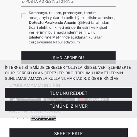
E-POSTA ADRESINIZI GIRINIZ
Kampanya, reklam, promosyon, tanıtım
amaçlarıyla yukarıda belirttiğim iletişim adresime,
DeFacto Perakende Anonim Şirketi
tarafından
ticari elektronik ileti gönderilmesini ve kişisel
verilerimin bu amaçla işlenmesini
ETK
Bilgilendirme Metni’nde
açıklanan kurallar
çerçevesinde kabul ediyorum.
ŞIMDI ABONE OL!
İNTERNET SITEMIZDE ÇEREZLER YOLUYLA KIŞISEL VERI IŞLENMEKTE
OLUP; GEREKLI OLAN ÇEREZLER, BILGI TOPLUMU HIZMETLERININ
SUNULMASI AMACIYLA KULLANILMAKTADIR. DIĞER BIRINCI VE
ÜÇÜNCÜ TARAF ÇEREZLER ISE SIZE DAHA IYI BIR ALIŞVERIŞ
UYGULAMAMIZI İNDIRIN
DENEYIMI SUNULABILMESI, SITEMIZIN DAHA IŞLEVSEL KILINMASI VE
TÜMÜNÜ REDDET
KIŞISELLEŞTIRMESI VE AÇIK RIZA VERMENIZ HALINDE, SIZLERE
YÖNELIK PAZARLAMA FAALIYETLERININ YAPILMASI AMAÇLARIYLA
TÜMÜNE İZIN VER
SINIRLI OLARAK KULLANILACAKTIR. ÇEREZLERE DAIR TERCIHLERINIZI
ÇEREZ TERCIHLERI
PANELI ARACILIĞIYLA HER ZAMAN YÖNETEBILIR,
REGULAR FIT JEAN BERMUDA ŞORT
ÇEREZLERLE ILGILI DAHA DETAYLI BILGIYE
ÇEREZ AYDINLATMA
1169.99 TL
1299.99 TL
POPÜLER KATEGORILER
METNI
’NDEN ULAŞABILIRSINIZ.
FAVORILERE EKLENDI
GELINCE HABER VER
SEPETE EKLENIYOR
SEPETE EKLENDI
KADIN MAYO
KADIN BEYAZ TIŞÖRT
SEPETE EKLE