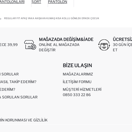
PANTOLONLARI
ŞORT
PANTOLON
REGULAR FIT APAŞ YAKA AKIŞKAN KUMAŞ KISA KOLLU GÖMLEK ERKEK ÇOCUK
MAĞAZADA DEĞIŞIM&İADE
ÜCRETSI
ECE 39,99
ONLINE AL MAĞAZADA
30 GÜN IÇ
DEĞIŞTIR
ET
BIZE ULAŞIN
N SORULAR
MAĞAZALARIMIZ
NASIL TAKIP EDERIM?
İLETIŞIM FORMU
 EDERIM?
MÜŞTERI HIZMETLERI
0850 333 22 86
ÇA SORULAN SORULAR
RIN KORUNMASI VE GIZLILIK