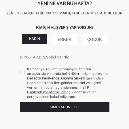
YENI NE VAR BU HAFTA?
YENILIKLERDEN HABERDAR OLMAK İÇIN BÜLTENIMIZE ABONE OLUN
KIM IÇIN ALIŞVERIŞ YAPIYORSUN?
KADIN
ERKEK
ÇOCUK
E-POSTA ADRESINIZI GIRINIZ
Kampanya, reklam, promosyon, tanıtım
amaçlarıyla yukarıda belirttiğim iletişim adresime,
DeFacto Perakende Anonim Şirketi
tarafından
ticari elektronik ileti gönderilmesini ve kişisel
verilerimin bu amaçla işlenmesini
ETK
Bilgilendirme Metni’nde
açıklanan kurallar
çerçevesinde kabul ediyorum.
ŞIMDI ABONE OL!