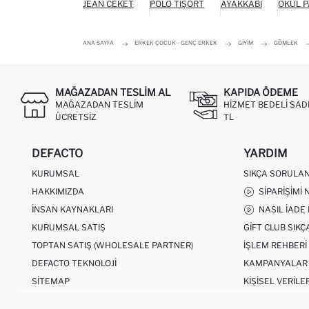
JEAN CEKET
POLO TIŞÖRT
AYAKKABI
OKUL 
ANA SAYFA
ERKEK ÇOCUK - GENÇ ERKEK
GIYIM
GÖMLEK
MAĞAZADAN TESLIM AL
KAPIDA ÖDEME
MAĞAZADAN TESLIM
HIZMET BEDELI SAD
ÜCRETSIZ
TL
DEFACTO
YARDIM
KURUMSAL
SIKÇA SORULA
HAKKIMIZDA
SIPARIŞIMI 
İNSAN KAYNAKLARI
NASIL İADE
KURUMSAL SATIŞ
GIFT CLUB SIK
TOPTAN SATIŞ (WHOLESALE PARTNER)
İŞLEM REHBERI
DEFACTO TEKNOLOJI
KAMPANYALAR
SITEMAP
KIŞISEL VERILE