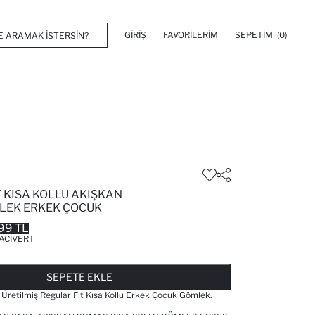
GIRIŞ
FAVORILERIM
SEPETIM
(0)
 KISA KOLLU AKIŞKAN
LEK ERKEK ÇOCUK
99 TL
ACIVERT
FAVORILERE EKLENDI
GELINCE HABER VER
SEPETE EKLENIYOR
SEPETE EKLENDI
SEPETE EKLE
retilmiş Regular Fit Kısa Kollu Erkek Çocuk Gömlek.