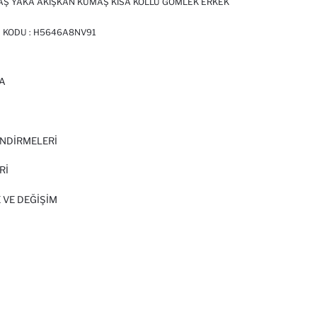
AŞ YAKA AKIŞKAN KUMAŞ KISA KOLLU GÖMLEK ERKEK
 KODU :
H5646A8NV91
A
I
NDİRMELERİ
Rİ
 VE DEĞIŞIM