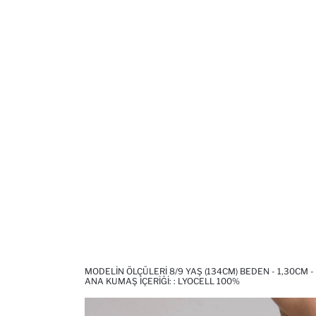
MODELIN ÖLÇÜLERI 8/9 YAŞ (134CM) BEDEN - 1,30CM -
ANA KUMAŞ İÇERIĞI: : LYOCELL 100%