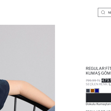
REGULAR FIT
KUMAŞ GÖM
479.
799.99 TL
SEÇILEN RENK:
L
Dokulu Kumaştan Ü