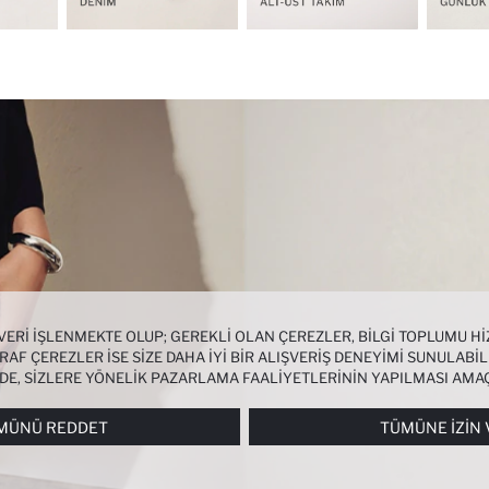
 VERI IŞLENMEKTE OLUP; GEREKLI OLAN ÇEREZLER, BILGI TOPLUMU 
AF ÇEREZLER ISE SIZE DAHA IYI BIR ALIŞVERIŞ DENEYIMI SUNULABIL
NDE, SIZLERE YÖNELIK PAZARLAMA FAALIYETLERININ YAPILMASI AMA
RI
PANELI ARACILIĞIYLA HER ZAMAN YÖNETEBILIR, ÇEREZLERLE ILGIL
MÜNÜ REDDET
TÜMÜNE İZIN 