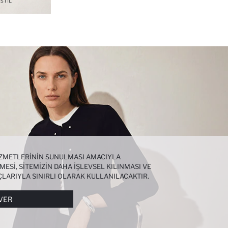
HIZMETLERININ SUNULMASI AMACIYLA
MESI, SITEMIZIN DAHA IŞLEVSEL KILINMASI VE
ÇLARIYLA SINIRLI OLARAK KULLANILACAKTIR.
I DAHA DETAYLI BILGIYE
ÇEREZ AYDINLATMA
VER