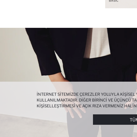
İNTERNET SITEMIZDE ÇEREZLER YOLUYLA KIŞISEL
KULLANILMAKTADIR. DIĞER BIRINCI VE ÜÇÜNCÜ TAR
KIŞISELLEŞTIRMESI VE AÇIK RIZA VERMENIZ HALI
ÇEREZLERE DAIR TERCIHLERINIZI
ÇEREZ TERCIHLE
METNI
’NDEN ULAŞABILIRSINIZ.
TÜ