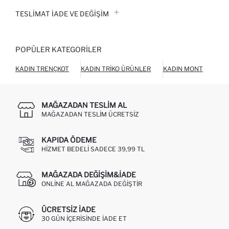
TESLIMAT İADE VE DEĞIŞIM
POPÜLER KATEGORILER
KADIN TRENÇKOT
KADIN TRIKO ÜRÜNLER
KADIN MONT
KAD
MAĞAZADAN TESLIM AL
MAĞAZADAN TESLIM ÜCRETSIZ
KAPIDA ÖDEME
HIZMET BEDELI SADECE 39,99 TL
MAĞAZADA DEĞIŞIM&İADE
ONLINE AL MAĞAZADA DEĞIŞTIR
ÜCRETSIZ IADE
30 GÜN IÇERISINDE IADE ET