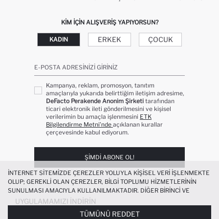
KIM IÇIN ALIŞVERIŞ YAPIYORSUN?
ERKEK
ÇOCUK
KADIN
E-POSTA ADRESINIZI GIRINIZ
Kampanya, reklam, promosyon, tanıtım
amaçlarıyla yukarıda belirttiğim iletişim adresime,
DeFacto Perakende Anonim Şirketi
tarafından
ticari elektronik ileti gönderilmesini ve kişisel
verilerimin bu amaçla işlenmesini
ETK
Bilgilendirme Metni’nde
açıklanan kurallar
çerçevesinde kabul ediyorum.
ŞIMDI ABONE OL!
İNTERNET SITEMIZDE ÇEREZLER YOLUYLA KIŞISEL VERI IŞLENMEKTE
OLUP; GEREKLI OLAN ÇEREZLER, BILGI TOPLUMU HIZMETLERININ
SUNULMASI AMACIYLA KULLANILMAKTADIR. DIĞER BIRINCI VE
ÜÇÜNCÜ TARAF ÇEREZLER ISE SIZE DAHA IYI BIR ALIŞVERIŞ
UYGULAMAMIZI İNDIRIN
DENEYIMI SUNULABILMESI, SITEMIZIN DAHA IŞLEVSEL KILINMASI VE
TÜMÜNÜ REDDET
KIŞISELLEŞTIRMESI VE AÇIK RIZA VERMENIZ HALINDE, SIZLERE