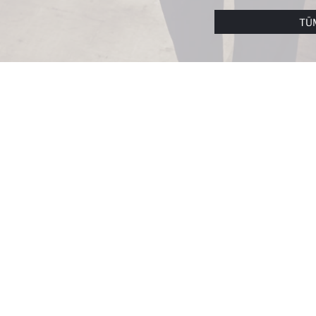
ÇEREZLERE DAIR TERCIHLERINIZI
ÇEREZ TERCIHLE
METNI
’NDEN ULAŞABILIRSINIZ.
TÜ