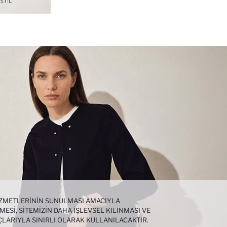
HIZMETLERININ SUNULMASI AMACIYLA
MESI, SITEMIZIN DAHA IŞLEVSEL KILINMASI VE
ÇLARIYLA SINIRLI OLARAK KULLANILACAKTIR.