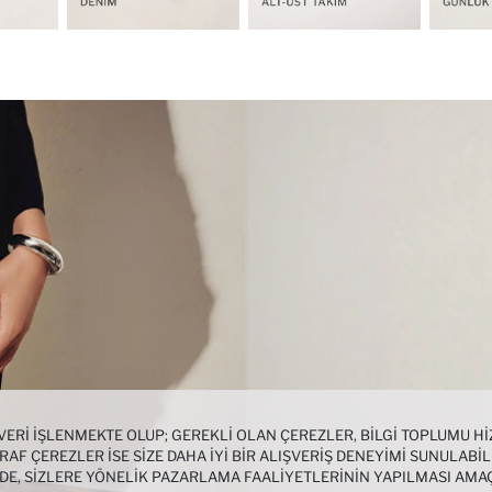
 VERI IŞLENMEKTE OLUP; GEREKLI OLAN ÇEREZLER, BILGI TOPLUMU 
AF ÇEREZLER ISE SIZE DAHA IYI BIR ALIŞVERIŞ DENEYIMI SUNULABIL
NDE, SIZLERE YÖNELIK PAZARLAMA FAALIYETLERININ YAPILMASI AMA