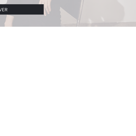
I DAHA DETAYLI BILGIYE
ÇEREZ AYDINLATMA
VER