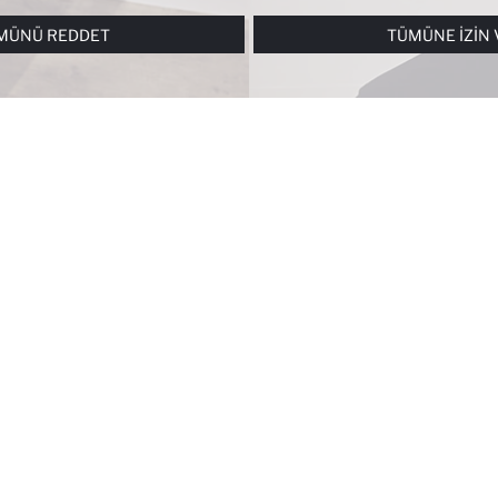
RI
PANELI ARACILIĞIYLA HER ZAMAN YÖNETEBILIR, ÇEREZLERLE ILGIL
MÜNÜ REDDET
TÜMÜNE İZIN 