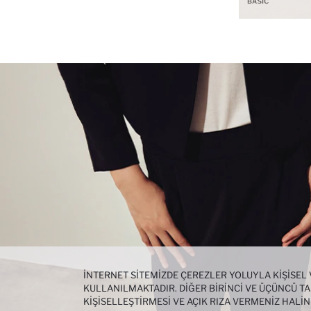
İNTERNET SITEMIZDE ÇEREZLER YOLUYLA KIŞISEL
KULLANILMAKTADIR. DIĞER BIRINCI VE ÜÇÜNCÜ TAR
KIŞISELLEŞTIRMESI VE AÇIK RIZA VERMENIZ HALI