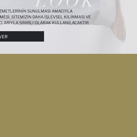
HIZMETLERININ SUNULMASI AMACIYLA
MESI, SITEMIZIN DAHA IŞLEVSEL KILINMASI VE
ÇLARIYLA SINIRLI OLARAK KULLANILACAKTIR.
I DAHA DETAYLI BILGIYE
ÇEREZ AYDINLATMA
VER