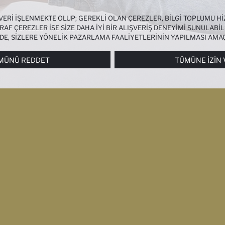
 VERI IŞLENMEKTE OLUP; GEREKLI OLAN ÇEREZLER, BILGI TOPLUMU 
AF ÇEREZLER ISE SIZE DAHA IYI BIR ALIŞVERIŞ DENEYIMI SUNULABIL
NDE, SIZLERE YÖNELIK PAZARLAMA FAALIYETLERININ YAPILMASI AMA
RI
PANELI ARACILIĞIYLA HER ZAMAN YÖNETEBILIR, ÇEREZLERLE ILGIL
MÜNÜ REDDET
TÜMÜNE İZIN 