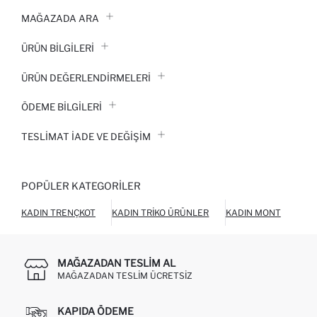
MAĞAZADA ARA
ÜRÜN BILGILERI
ÜRÜN DEĞERLENDİRMELERİ
ÖDEME BİLGİLERİ
TESLIMAT İADE VE DEĞIŞIM
POPÜLER KATEGORILER
KADIN TRENÇKOT
KADIN TRIKO ÜRÜNLER
KADIN MONT
KAD
MAĞAZADAN TESLIM AL
MAĞAZADAN TESLIM ÜCRETSIZ
KAPIDA ÖDEME