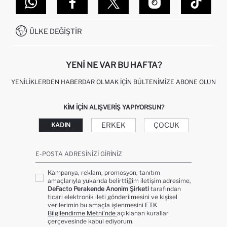
DEFACTO TEKNOLOJI
GIFT CLUB SIKÇA SORULAN SORULAR
İLETIŞIM FORMU
SITEMAP
İŞLEM REHBERI
MÜŞTERI HIZMETLERI
0850 333 22 86
KAMPANYALAR
ÜLKE DEĞIŞTIR
KIŞISEL VERILERIN KORUNMASI VE GIZLILIK
YENI NE VAR BU HAFTA?
YENILIKLERDEN HABERDAR OLMAK İÇIN BÜLTENIMIZE ABONE OLUN
KIM IÇIN ALIŞVERIŞ YAPIYORSUN?
ERKEK
ÇOCUK
KADIN
E-POSTA ADRESINIZI GIRINIZ
Kampanya, reklam, promosyon, tanıtım
amaçlarıyla yukarıda belirttiğim iletişim adresime,
DeFacto Perakende Anonim Şirketi
tarafından
ticari elektronik ileti gönderilmesini ve kişisel
verilerimin bu amaçla işlenmesini
ETK
Bilgilendirme Metni’nde
açıklanan kurallar
çerçevesinde kabul ediyorum.