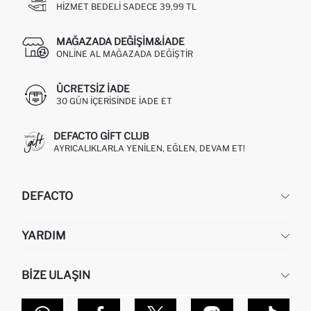
HIZMET BEDELI SADECE 39,99 TL
MAĞAZADA DEĞIŞIM&İADE
ONLINE AL MAĞAZADA DEĞIŞTIR
ÜCRETSIZ IADE
30 GÜN IÇERISINDE IADE ET
DEFACTO GIFT CLUB
AYRICALIKLARLA YENILEN, EĞLEN, DEVAM ET!
DEFACTO
KURUMSAL
YARDIM
HAKKIMIZDA
İNSAN KAYNAKLARI
SIKÇA SORULAN SORULAR
BIZE ULAŞIN
KURUMSAL SATIŞ
SIPARIŞIMI NASIL TAKIP EDERIM?
TOPTAN SATIŞ (WHOLESALE PARTNER)
NASIL İADE EDERIM?
MAĞAZALARIMIZ