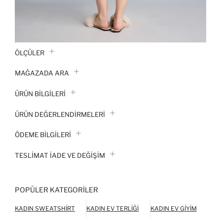
ÖLÇÜLER
MAĞAZADA ARA
ÜRÜN BILGILERI
ÜRÜN DEĞERLENDİRMELERİ
ÖDEME BİLGİLERİ
TESLIMAT İADE VE DEĞIŞIM
POPÜLER KATEGORILER
KADIN SWEATSHIRT
KADIN EV TERLIĞI
KADIN EV GIYIM
KAD