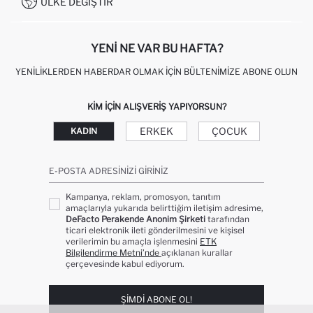
ÜLKE DEĞIŞTIR
KIŞISEL VERILERIN KORUNMASI VE GIZLILIK
YENI NE VAR BU HAFTA?
YENILIKLERDEN HABERDAR OLMAK İÇIN BÜLTENIMIZE ABONE OLUN
KIM IÇIN ALIŞVERIŞ YAPIYORSUN?
ERKEK
ÇOCUK
KADIN
E-POSTA ADRESINIZI GIRINIZ
Kampanya, reklam, promosyon, tanıtım
amaçlarıyla yukarıda belirttiğim iletişim adresime,
DeFacto Perakende Anonim Şirketi
tarafından
ticari elektronik ileti gönderilmesini ve kişisel
verilerimin bu amaçla işlenmesini
ETK
Bilgilendirme Metni’nde
açıklanan kurallar
çerçevesinde kabul ediyorum.
ŞIMDI ABONE OL!