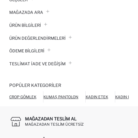
MAĞAZADA ARA
ÜRÜN BILGILERI
ÜRÜN DEĞERLENDİRMELERİ
ÖDEME BİLGİLERİ
TESLIMAT İADE VE DEĞIŞIM
POPÜLER KATEGORILER
CROP GÖMLEK
KUMAŞ PANTOLON
KADIN ETEK
KADIN ÜST 
MAĞAZADAN TESLIM AL
MAĞAZADAN TESLIM ÜCRETSIZ