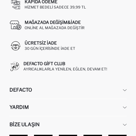
KAPIDA ÖDEME
HIZMET BEDELI SADECE 39,99 TL
MAĞAZADA DEĞIŞIM&İADE
ONLINE AL MAĞAZADA DEĞIŞTIR
ÜCRETSIZ IADE
30 GÜN IÇERISINDE IADE ET
DEFACTO GIFT CLUB
AYRICALIKLARLA YENILEN, EĞLEN, DEVAM ET!
DEFACTO
KURUMSAL
YARDIM
HAKKIMIZDA
İNSAN KAYNAKLARI
SIKÇA SORULAN SORULAR
BIZE ULAŞIN
KURUMSAL SATIŞ
SIPARIŞIMI NASIL TAKIP EDERIM?
TOPTAN SATIŞ (WHOLESALE PARTNER)
NASIL İADE EDERIM?
MAĞAZALARIMIZ