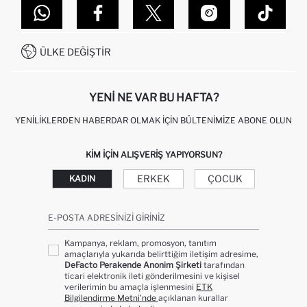
DEFACTO TEKNOLOJI
GIFT CLUB SIKÇA SORULAN SORULAR
İLETIŞIM FORMU
SITEMAP
İŞLEM REHBERI
MÜŞTERI HIZMETLERI
0850 333 22 86
KAMPANYALAR
ÜLKE DEĞIŞTIR
KIŞISEL VERILERIN KORUNMASI VE GIZLILIK
YENI NE VAR BU HAFTA?
YENILIKLERDEN HABERDAR OLMAK İÇIN BÜLTENIMIZE ABONE OLUN
KIM IÇIN ALIŞVERIŞ YAPIYORSUN?
ERKEK
ÇOCUK
KADIN
E-POSTA ADRESINIZI GIRINIZ
Kampanya, reklam, promosyon, tanıtım
amaçlarıyla yukarıda belirttiğim iletişim adresime,
DeFacto Perakende Anonim Şirketi
tarafından
ticari elektronik ileti gönderilmesini ve kişisel
verilerimin bu amaçla işlenmesini
ETK
Bilgilendirme Metni’nde
açıklanan kurallar