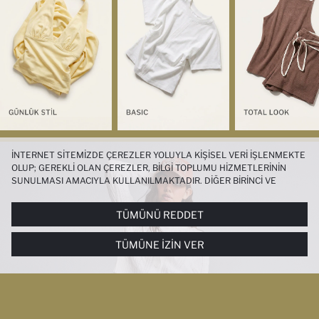
İNTERNET SITEMIZDE ÇEREZLER YOLUYLA KIŞISEL VERI IŞLENMEKTE
OLUP; GEREKLI OLAN ÇEREZLER, BILGI TOPLUMU HIZMETLERININ
SUNULMASI AMACIYLA KULLANILMAKTADIR. DIĞER BIRINCI VE
ÜÇÜNCÜ TARAF ÇEREZLER ISE SIZE DAHA IYI BIR ALIŞVERIŞ
DENEYIMI SUNULABILMESI, SITEMIZIN DAHA IŞLEVSEL KILINMASI VE
TÜMÜNÜ REDDET
KIŞISELLEŞTIRMESI VE AÇIK RIZA VERMENIZ HALINDE, SIZLERE
YÖNELIK PAZARLAMA FAALIYETLERININ YAPILMASI AMAÇLARIYLA
TÜMÜNE İZIN VER
SINIRLI OLARAK KULLANILACAKTIR. ÇEREZLERE DAIR TERCIHLERINIZI
ÇEREZ TERCIHLERI
PANELI ARACILIĞIYLA HER ZAMAN YÖNETEBILIR,
ÇEREZLERLE ILGILI DAHA DETAYLI BILGIYE
ÇEREZ AYDINLATMA
METNI
’NDEN ULAŞABILIRSINIZ.