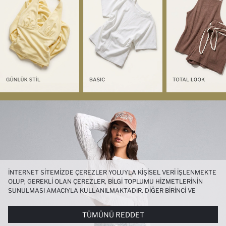
İNTERNET SITEMIZDE ÇEREZLER YOLUYLA KIŞISEL VERI IŞLENMEKTE
OLUP; GEREKLI OLAN ÇEREZLER, BILGI TOPLUMU HIZMETLERININ
SUNULMASI AMACIYLA KULLANILMAKTADIR. DIĞER BIRINCI VE
ÜÇÜNCÜ TARAF ÇEREZLER ISE SIZE DAHA IYI BIR ALIŞVERIŞ
DENEYIMI SUNULABILMESI, SITEMIZIN DAHA IŞLEVSEL KILINMASI VE
TÜMÜNÜ REDDET
KIŞISELLEŞTIRMESI VE AÇIK RIZA VERMENIZ HALINDE, SIZLERE