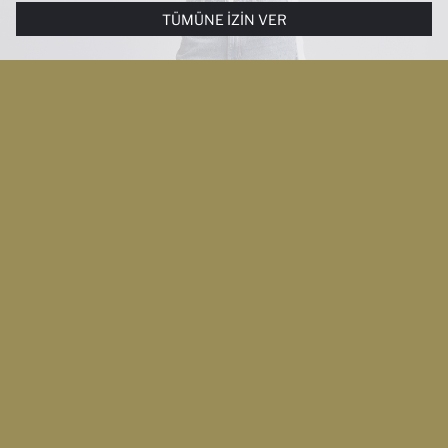
YÖNELIK PAZARLAMA FAALIYETLERININ YAPILMASI AMAÇLARIYLA
TÜMÜNE İZIN VER
SINIRLI OLARAK KULLANILACAKTIR. ÇEREZLERE DAIR TERCIHLERINIZI
ÇEREZ TERCIHLERI
PANELI ARACILIĞIYLA HER ZAMAN YÖNETEBILIR,
ÇEREZLERLE ILGILI DAHA DETAYLI BILGIYE
ÇEREZ AYDINLATMA
METNI
’NDEN ULAŞABILIRSINIZ.