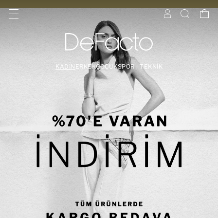
KADIN
ERKEK
ÇOCUK
SPOR | TEKNİK