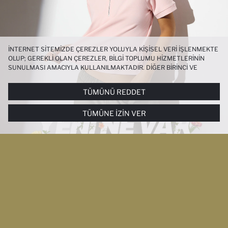
İNTERNET SITEMIZDE ÇEREZLER YOLUYLA KIŞISEL VERI IŞLENMEKTE
OLUP; GEREKLI OLAN ÇEREZLER, BILGI TOPLUMU HIZMETLERININ
SUNULMASI AMACIYLA KULLANILMAKTADIR. DIĞER BIRINCI VE
ÜÇÜNCÜ TARAF ÇEREZLER ISE SIZE DAHA IYI BIR ALIŞVERIŞ
DENEYIMI SUNULABILMESI, SITEMIZIN DAHA IŞLEVSEL KILINMASI VE
TÜMÜNÜ REDDET
KIŞISELLEŞTIRMESI VE AÇIK RIZA VERMENIZ HALINDE, SIZLERE
YÖNELIK PAZARLAMA FAALIYETLERININ YAPILMASI AMAÇLARIYLA
TÜMÜNE İZIN VER
SINIRLI OLARAK KULLANILACAKTIR. ÇEREZLERE DAIR TERCIHLERINIZI
ÇEREZ TERCIHLERI
PANELI ARACILIĞIYLA HER ZAMAN YÖNETEBILIR,
ÇEREZLERLE ILGILI DAHA DETAYLI BILGIYE
ÇEREZ AYDINLATMA
METNI
’NDEN ULAŞABILIRSINIZ.