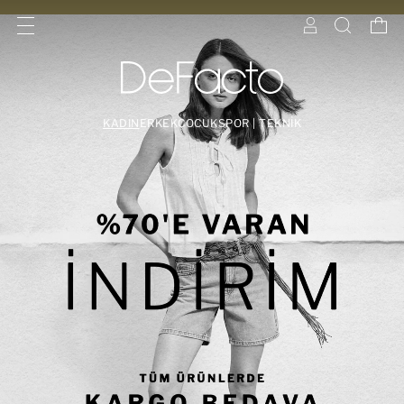
KADIN
ERKEK
ÇOCUK
SPOR | TEKNİK