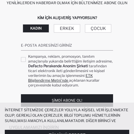
YENILIKLERDEN HABERDAR OLMAK İÇIN BÜLTENIMIZE ABONE OLUN
KIM IÇIN ALIŞVERIŞ YAPIYORSUN?
ERKEK
ÇOCUK
KADIN
E-POSTA ADRESINIZI GIRINIZ
Kampanya, reklam, promosyon, tanıtım
amaçlarıyla yukarıda belirttiğim iletişim adresime,
DeFacto Perakende Anonim Şirketi
tarafından
ticari elektronik ileti gönderilmesini ve kişisel
verilerimin bu amaçla işlenmesini
ETK
Bilgilendirme Metni’nde
açıklanan kurallar
çerçevesinde kabul ediyorum.
ŞIMDI ABONE OL!
İNTERNET SITEMIZDE ÇEREZLER YOLUYLA KIŞISEL VERI IŞLENMEKTE
OLUP; GEREKLI OLAN ÇEREZLER, BILGI TOPLUMU HIZMETLERININ
SUNULMASI AMACIYLA KULLANILMAKTADIR. DIĞER BIRINCI VE
ÜÇÜNCÜ TARAF ÇEREZLER ISE SIZE DAHA IYI BIR ALIŞVERIŞ
UYGULAMAMIZI İNDIRIN
DENEYIMI SUNULABILMESI, SITEMIZIN DAHA IŞLEVSEL KILINMASI VE