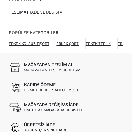
TESLIMAT İADE VE DEĞIŞIM
POPÜLER KATEGORILER
ERKEK KOLSUZ TIŞÖRT
ERKEK ŞORT
ERKEK TERLIK
ERKEK 
MAĞAZADAN TESLIM AL
MAĞAZADAN TESLIM ÜCRETSIZ
KAPIDA ÖDEME
HIZMET BEDELI SADECE 39,99 TL
MAĞAZADA DEĞIŞIM&İADE
ONLINE AL MAĞAZADA DEĞIŞTIR
ÜCRETSIZ IADE
30 GÜN IÇERISINDE IADE ET