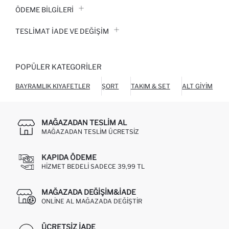
ÖDEME BİLGİLERİ
TESLIMAT İADE VE DEĞIŞIM
POPÜLER KATEGORILER
BAYRAMLIK KIYAFETLER
ŞORT
TAKIM & SET
ALT GIYIM
O
MAĞAZADAN TESLIM AL
MAĞAZADAN TESLIM ÜCRETSIZ
KAPIDA ÖDEME
HIZMET BEDELI SADECE 39,99 TL
MAĞAZADA DEĞIŞIM&İADE
ONLINE AL MAĞAZADA DEĞIŞTIR
ÜCRETSIZ IADE