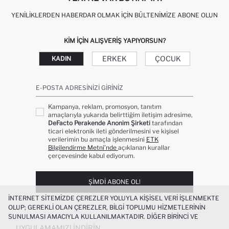
YENILIKLERDEN HABERDAR OLMAK İÇIN BÜLTENIMIZE ABONE OLUN
KIM IÇIN ALIŞVERIŞ YAPIYORSUN?
ERKEK
ÇOCUK
KADIN
E-POSTA ADRESINIZI GIRINIZ
Kampanya, reklam, promosyon, tanıtım
amaçlarıyla yukarıda belirttiğim iletişim adresime,
DeFacto Perakende Anonim Şirketi
tarafından
ticari elektronik ileti gönderilmesini ve kişisel
verilerimin bu amaçla işlenmesini
ETK
Bilgilendirme Metni’nde
açıklanan kurallar
çerçevesinde kabul ediyorum.
ŞIMDI ABONE OL!
İNTERNET SITEMIZDE ÇEREZLER YOLUYLA KIŞISEL VERI IŞLENMEKTE
OLUP; GEREKLI OLAN ÇEREZLER, BILGI TOPLUMU HIZMETLERININ
SUNULMASI AMACIYLA KULLANILMAKTADIR. DIĞER BIRINCI VE
ÜÇÜNCÜ TARAF ÇEREZLER ISE SIZE DAHA IYI BIR ALIŞVERIŞ
UYGULAMAMIZI İNDIRIN