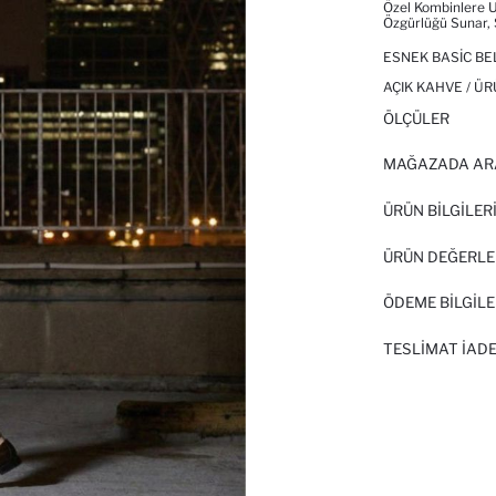
Özel Kombinlere U
Özgürlüğü Sunar, S
ESNEK BASIC BE
AÇIK KAHVE / ÜR
ÖLÇÜLER
MAĞAZADA AR
ÜRÜN BILGILER
ÜRÜN DEĞERLE
ÖDEME BİLGİLE
TESLIMAT İADE