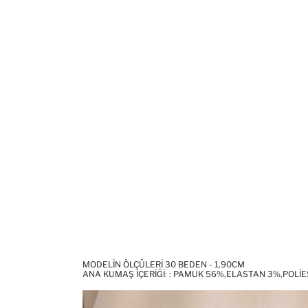
MODELIN ÖLÇÜLERI 30 BEDEN - 1,90CM
ANA KUMAŞ İÇERIĞI: : PAMUK 56%,ELASTAN 3%,POLI