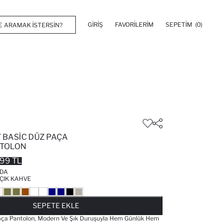
GIRIŞ
FAVORILERIM
SEPETIM
(0)
 BASIC DÜZ PAÇA
NTOLON
99 TL
'DA
ÇIK KAHVE
FAVORILERE EKLENDI
GELINCE HABER VER
SEPETE EKLENIYOR
SEPETE EKLENDI
SEPETE EKLE
Paça Pantolon, Modern Ve Şık Duruşuyla Hem Günlük Hem