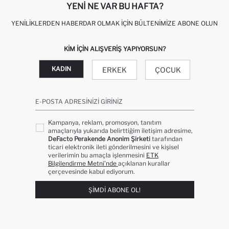
YENI NE VAR BU HAFTA?
YENILIKLERDEN HABERDAR OLMAK İÇIN BÜLTENIMIZE ABONE OLUN
KIM IÇIN ALIŞVERIŞ YAPIYORSUN?
KADIN
ERKEK
ÇOCUK
E-POSTA ADRESINIZI GIRINIZ
Kampanya, reklam, promosyon, tanıtım
amaçlarıyla yukarıda belirttiğim iletişim adresime,
DeFacto Perakende Anonim Şirketi
tarafından
ticari elektronik ileti gönderilmesini ve kişisel
verilerimin bu amaçla işlenmesini
ETK
Bilgilendirme Metni’nde
açıklanan kurallar
çerçevesinde kabul ediyorum.
ŞIMDI ABONE OL!