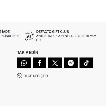
Z IADE
DEFACTO GIFT CLUB
ERISINDE IADE
AYRICALIKLARLA YENILEN, EĞLEN, DEVAM
ET!
TAKIP EDIN
ÜLKE DEĞIŞTIR