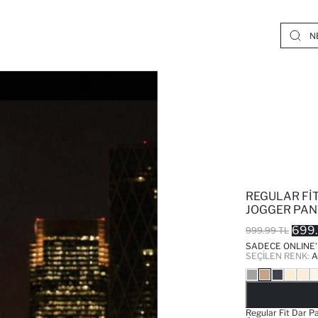
REGULAR FIT
JOGGER PA
699.
999.99 TL
SADECE ONLINE
SEÇILEN RENK:
A
Regular Fit Dar 