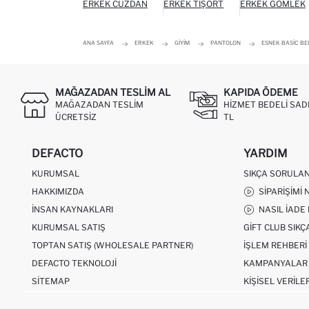
ERKEK CÜZDAN
ERKEK TIŞÖRT
ERKEK GÖMLEK
ANA SAYFA
ERKEK
GIYIM
PANTOLON
ESNEK BASIC BE
MAĞAZADAN TESLIM AL
KAPIDA ÖDEME
MAĞAZADAN TESLIM
HIZMET BEDELI SAD
ÜCRETSIZ
TL
DEFACTO
YARDIM
KURUMSAL
SIKÇA SORULA
HAKKIMIZDA
SIPARIŞIMI 
İNSAN KAYNAKLARI
NASIL İADE
KURUMSAL SATIŞ
GIFT CLUB SIK
TOPTAN SATIŞ (WHOLESALE PARTNER)
İŞLEM REHBERI
DEFACTO TEKNOLOJI
KAMPANYALAR
SITEMAP
KIŞISEL VERILE