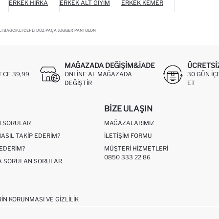
ERKEK HIRKA
ERKEK ALT GIYIM
ERKEK KEMER
LI BAĞCIKLI CEPLI DÜZ PAÇA JOGGER PANTOLON
MAĞAZADA DEĞIŞIM&İADE
ÜCRETSI
ECE 39,99
ONLINE AL MAĞAZADA
30 GÜN IÇ
DEĞIŞTIR
ET
BIZE ULAŞIN
N SORULAR
MAĞAZALARIMIZ
NASIL TAKIP EDERIM?
İLETIŞIM FORMU
 EDERIM?
MÜŞTERI HIZMETLERI
0850 333 22 86
ÇA SORULAN SORULAR
RIN KORUNMASI VE GIZLILIK