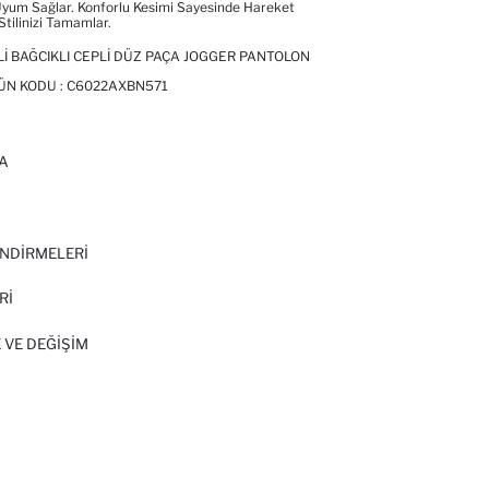
yum Sağlar. Konforlu Kesimi Sayesinde Hareket
tilinizi Tamamlar.
LI BAĞCIKLI CEPLI DÜZ PAÇA JOGGER PANTOLON
ÜN KODU :
C6022AXBN571
A
I
NDİRMELERİ
Rİ
 VE DEĞIŞIM