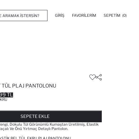
GIRIŞ
FAVORILERIM
SEPETIM
(0)
T TÜL PLAJ PANTOLONU
99 TL
KRU
FAVORILERE EKLENDI
GELINCE HABER VER
SEPETE EKLENIYOR
SEPETE EKLENDI
SEPETE EKLE
Rengi, Dokulu Tül Görünümlü Kumaştan Üretilmiş, Elastik
Paçalı Ve Önü Yırtmaç Detaylı Pantolon.
ASTIK BEL TÜL EKRU PLAJ PANTOLONU