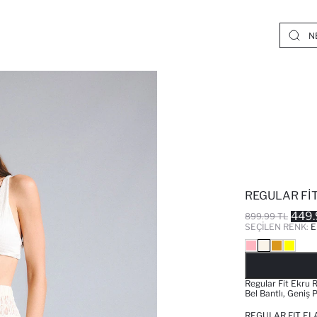
REGULAR FI
449.
899.99 TL
SEÇILEN RENK:
E
Regular Fit Ekru 
Bel Bantlı, Geniş 
REGULAR FIT EL