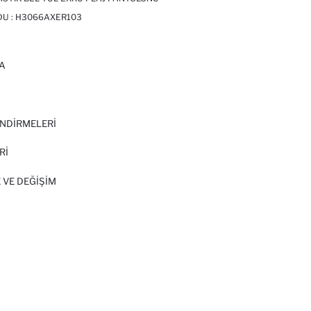
DU :
H3066AXER103
A
I
NDİRMELERİ
Rİ
 VE DEĞIŞIM