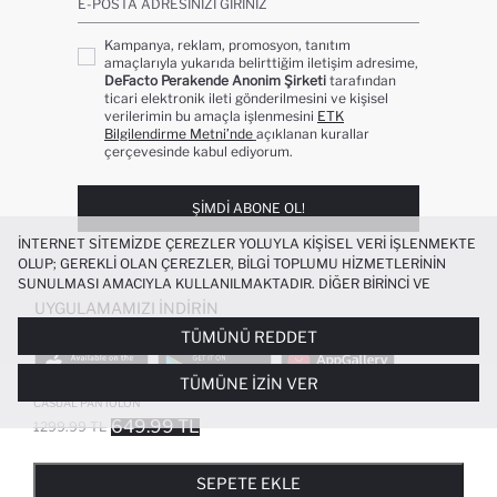
E-POSTA ADRESINIZI GIRINIZ
Kampanya, reklam, promosyon, tanıtım
amaçlarıyla yukarıda belirttiğim iletişim adresime,
DeFacto Perakende Anonim Şirketi
tarafından
ticari elektronik ileti gönderilmesini ve kişisel
verilerimin bu amaçla işlenmesini
ETK
Bilgilendirme Metni’nde
açıklanan kurallar
çerçevesinde kabul ediyorum.
ŞIMDI ABONE OL!
İNTERNET SITEMIZDE ÇEREZLER YOLUYLA KIŞISEL VERI IŞLENMEKTE
OLUP; GEREKLI OLAN ÇEREZLER, BILGI TOPLUMU HIZMETLERININ
SUNULMASI AMACIYLA KULLANILMAKTADIR. DIĞER BIRINCI VE
ÜÇÜNCÜ TARAF ÇEREZLER ISE SIZE DAHA IYI BIR ALIŞVERIŞ
UYGULAMAMIZI İNDIRIN
DENEYIMI SUNULABILMESI, SITEMIZIN DAHA IŞLEVSEL KILINMASI VE
TÜMÜNÜ REDDET
KIŞISELLEŞTIRMESI VE AÇIK RIZA VERMENIZ HALINDE, SIZLERE
YÖNELIK PAZARLAMA FAALIYETLERININ YAPILMASI AMAÇLARIYLA
TÜMÜNE İZIN VER
SINIRLI OLARAK KULLANILACAKTIR. ÇEREZLERE DAIR TERCIHLERINIZI
REGULAR FIT ERKEK PAMUKLU SMART-
+1
ÇEREZ TERCIHLERI
PANELI ARACILIĞIYLA HER ZAMAN YÖNETEBILIR,
CASUAL PANTOLON
ÇEREZLERLE ILGILI DAHA DETAYLI BILGIYE
ÇEREZ AYDINLATMA
649.99 TL
1299.99 TL
POPÜLER KATEGORILER
METNI
’NDEN ULAŞABILIRSINIZ.
FAVORILERE EKLENDI
GELINCE HABER VER
SEPETE EKLENIYOR
SEPETE EKLENDI
KADIN MAYO
KADIN BEYAZ TIŞÖRT
SEPETE EKLE