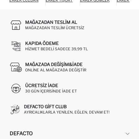
ERKEK CÜZDAN
ERKEK TIŞÖRT
ERKEK GÖMLEK
ERKEK HIR
MAĞAZADAN TESLIM AL
MAĞAZADAN TESLIM ÜCRETSIZ
KAPIDA ÖDEME
HIZMET BEDELI SADECE 39,99 TL
MAĞAZADA DEĞIŞIM&İADE
ONLINE AL MAĞAZADA DEĞIŞTIR
ÜCRETSIZ IADE
30 GÜN IÇERISINDE IADE ET
DEFACTO GIFT CLUB
AYRICALIKLARLA YENILEN, EĞLEN, DEVAM ET!
DEFACTO