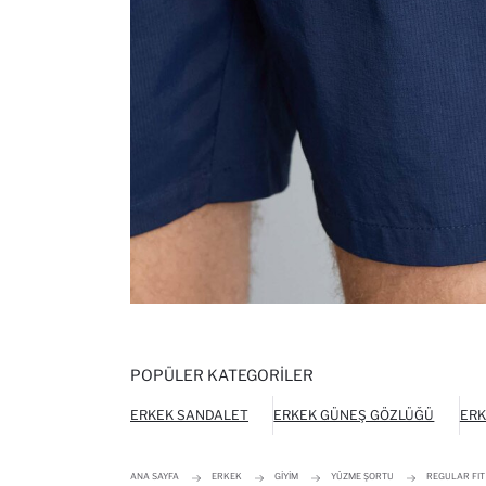
POPÜLER KATEGORILER
ERKEK SANDALET
ERKEK GÜNEŞ GÖZLÜĞÜ
ERK
ANA SAYFA
ERKEK
GIYIM
YÜZME ŞORTU
REGULAR FIT 