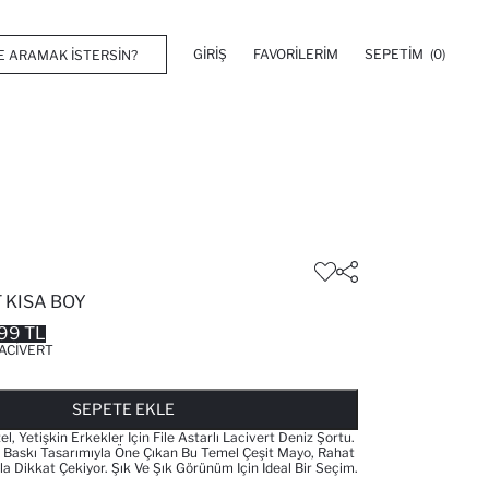
GIRIŞ
FAVORILERIM
SEPETIM
(0)
 KISA BOY
99 TL
ACIVERT
FAVORILERE EKLENDI
GELINCE HABER VER
SEPETE EKLENIYOR
SEPETE EKLENDI
SEPETE EKLE
, Yetişkin Erkekler Için File Astarlı Lacivert Deniz Şortu.
a Baskı Tasarımıyla Öne Çıkan Bu Temel Çeşit Mayo, Rahat
yla Dikkat Çekiyor. Şık Ve Şık Görünüm Için Ideal Bir Seçim.