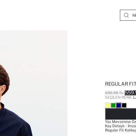
REGULAR FIT
559.
699.99 TL
SEÇILEN RENK:
L
Yaz Mevsimine Özel
Kay Detaylı - İmz
Regular Fit Kalıbı