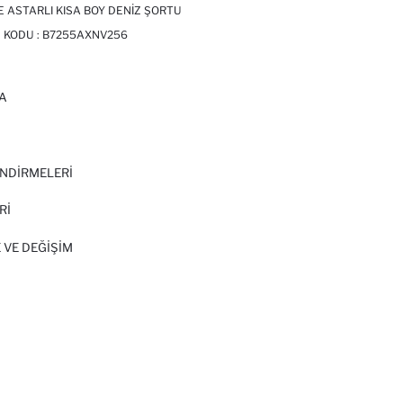
E ASTARLI KISA BOY DENIZ ŞORTU
 KODU :
B7255AXNV256
A
I
NDİRMELERİ
Rİ
 VE DEĞIŞIM