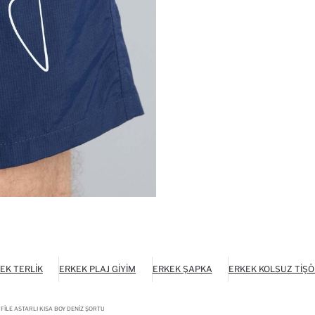
EK TERLIK
ERKEK PLAJ GIYIM
ERKEK ŞAPKA
ERKEK KOLSUZ TIŞ
FILE ASTARLI KISA BOY DENIZ ŞORTU