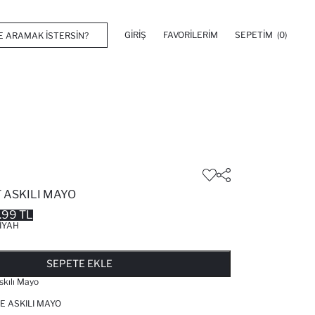
GIRIŞ
FAVORILERIM
SEPETIM
(0)
 ASKILI MAYO
.99 TL
IYAH
FAVORILERE EKLENDI
GELINCE HABER VER
SEPETE EKLENIYOR
SEPETE EKLENDI
SEPETE EKLE
skılı Mayo
E ASKILI MAYO