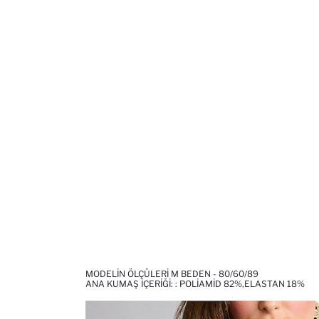
MODELIN ÖLÇÜLERI M BEDEN - 80/60/89
ANA KUMAŞ İÇERIĞI: : POLIAMID 82%,ELASTAN 18%