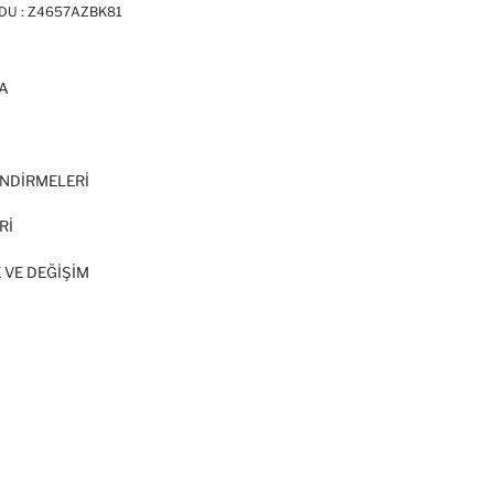
DU :
Z4657AZBK81
A
I
NDİRMELERİ
Rİ
 VE DEĞIŞIM