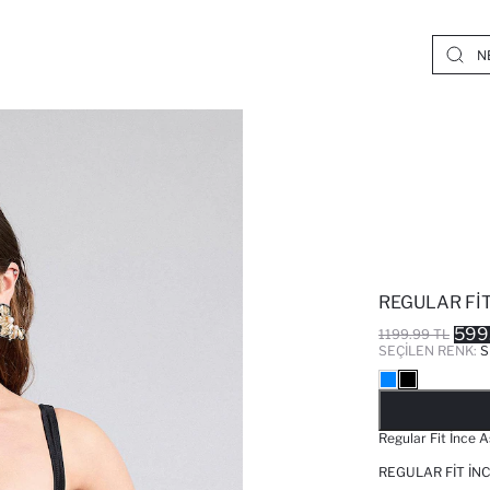
REGULAR FIT
599
1199.99 TL
SEÇILEN RENK:
S
Regular Fit İnce A
REGULAR FIT İNC