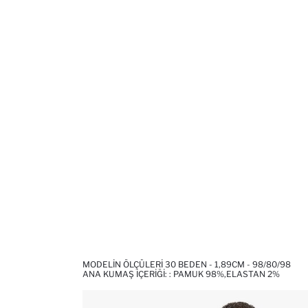
MODELIN ÖLÇÜLERI 30 BEDEN - 1,89CM - 98/80/98
ANA KUMAŞ İÇERIĞI: : PAMUK 98%,ELASTAN 2%