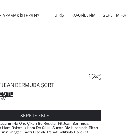
GIRIŞ
FAVORILERIM
SEPETIM
(0)
T JEAN BERMUDA ŞORT
99 TL
AVI
FAVORILERE EKLENDI
GELINCE HABER VER
SEPETE EKLENIYOR
SEPETE EKLENDI
SEPETE EKLE
asarımıyla Öne Çıkan Bu Regular Fit Jean Bermuda,
 Hem Rahatlık Hem De Şıklık Sunar. Diz Hizasında Biten
arının Vazgeçilmezi Olacak. Rahat Kalıbıyla Hareket