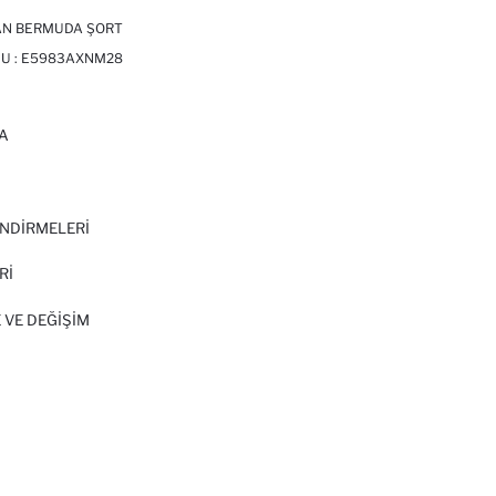
EAN BERMUDA ŞORT
U :
E5983AXNM28
A
I
NDİRMELERİ
Rİ
 VE DEĞIŞIM