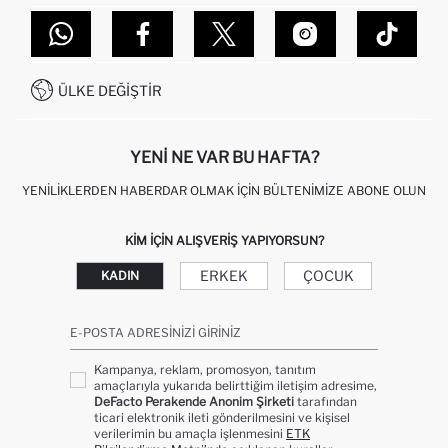
TOPTAN SATIŞ (WHOLESALE PARTNER)
NASIL İADE EDERIM?
MAĞAZALARIMIZ
DEFACTO TEKNOLOJI
GIFT CLUB SIKÇA SORULAN SORULAR
İLETIŞIM FORMU
SITEMAP
İŞLEM REHBERI
MÜŞTERI HIZMETLERI
0850 333 22 86
KAMPANYALAR
ÜLKE DEĞIŞTIR
KIŞISEL VERILERIN KORUNMASI VE GIZLILIK
YENI NE VAR BU HAFTA?
YENILIKLERDEN HABERDAR OLMAK İÇIN BÜLTENIMIZE ABONE OLUN
KIM IÇIN ALIŞVERIŞ YAPIYORSUN?
ERKEK
ÇOCUK
KADIN
E-POSTA ADRESINIZI GIRINIZ
Kampanya, reklam, promosyon, tanıtım
amaçlarıyla yukarıda belirttiğim iletişim adresime,
DeFacto Perakende Anonim Şirketi
tarafından
ticari elektronik ileti gönderilmesini ve kişisel
verilerimin bu amaçla işlenmesini
ETK