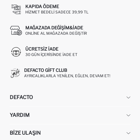
KAPIDA ÖDEME
HIZMET BEDELI SADECE 39,99 TL
MAĞAZADA DEĞIŞIM&İADE
ONLINE AL MAĞAZADA DEĞIŞTIR
ÜCRETSIZ IADE
30 GÜN IÇERISINDE IADE ET
DEFACTO GIFT CLUB
AYRICALIKLARLA YENILEN, EĞLEN, DEVAM ET!
DEFACTO
KURUMSAL
YARDIM
HAKKIMIZDA
İNSAN KAYNAKLARI
SIKÇA SORULAN SORULAR
BIZE ULAŞIN
KURUMSAL SATIŞ
SIPARIŞIMI NASIL TAKIP EDERIM?