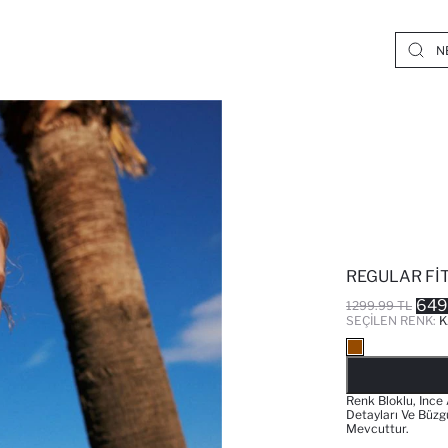
REGULAR FIT
649
1299.99 TL
SEÇILEN RENK:
K
Renk Bloklu, Ince
Detayları Ve Büz
Mevcuttur.