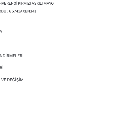
HVERENGI KIRMIZI ASKILI MAYO
ODU :
G5741AXBN341
A
I
NDİRMELERİ
Rİ
 VE DEĞIŞIM