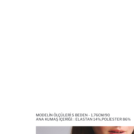
MODELIN ÖLÇÜLERI S BEDEN - 1,76CM/90
ANA KUMAŞ İÇERIĞI: : ELASTAN 14%,POLIESTER 86%