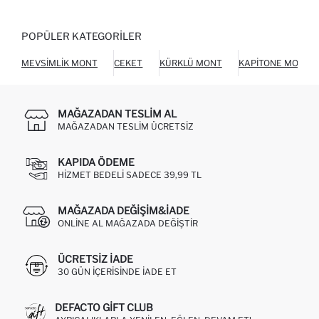
POPÜLER KATEGORILER
MEVSIMLIK MONT
CEKET
KÜRKLÜ MONT
KAPITONE MONT
MAĞAZADAN TESLIM AL
MAĞAZADAN TESLIM ÜCRETSIZ
KAPIDA ÖDEME
HIZMET BEDELI SADECE 39,99 TL
MAĞAZADA DEĞIŞIM&İADE
ONLINE AL MAĞAZADA DEĞIŞTIR
ÜCRETSIZ IADE
30 GÜN IÇERISINDE IADE ET
DEFACTO GIFT CLUB