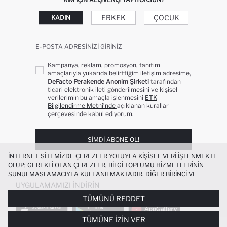
ERKEK
ÇOCUK
KADIN
E-POSTA ADRESINIZI GIRINIZ
Kampanya, reklam, promosyon, tanıtım
amaçlarıyla yukarıda belirttiğim iletişim adresime,
DeFacto Perakende Anonim Şirketi
tarafından
ticari elektronik ileti gönderilmesini ve kişisel
verilerimin bu amaçla işlenmesini
ETK
Bilgilendirme Metni’nde
açıklanan kurallar
çerçevesinde kabul ediyorum.
ŞIMDI ABONE OL!
İNTERNET SITEMIZDE ÇEREZLER YOLUYLA KIŞISEL VERI IŞLENMEKTE
OLUP; GEREKLI OLAN ÇEREZLER, BILGI TOPLUMU HIZMETLERININ
SUNULMASI AMACIYLA KULLANILMAKTADIR. DIĞER BIRINCI VE
ÜÇÜNCÜ TARAF ÇEREZLER ISE SIZE DAHA IYI BIR ALIŞVERIŞ
UYGULAMAMIZI İNDIRIN
DENEYIMI SUNULABILMESI, SITEMIZIN DAHA IŞLEVSEL KILINMASI VE
TÜMÜNÜ REDDET
KIŞISELLEŞTIRMESI VE AÇIK RIZA VERMENIZ HALINDE, SIZLERE
YÖNELIK PAZARLAMA FAALIYETLERININ YAPILMASI AMAÇLARIYLA
TÜMÜNE İZIN VER
SINIRLI OLARAK KULLANILACAKTIR. ÇEREZLERE DAIR TERCIHLERINIZI