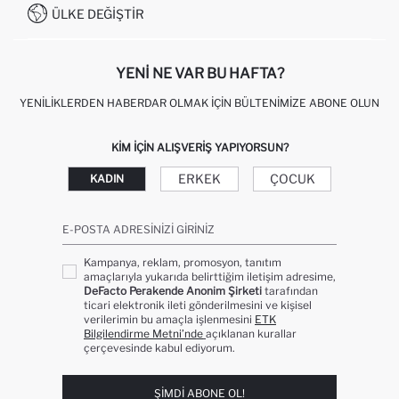
0850 333 22 86
KAMPANYALAR
ÜLKE DEĞIŞTIR
KIŞISEL VERILERIN KORUNMASI VE GIZLILIK
YENI NE VAR BU HAFTA?
YENILIKLERDEN HABERDAR OLMAK İÇIN BÜLTENIMIZE ABONE OLUN
KIM IÇIN ALIŞVERIŞ YAPIYORSUN?
ERKEK
ÇOCUK
KADIN
E-POSTA ADRESINIZI GIRINIZ
Kampanya, reklam, promosyon, tanıtım
amaçlarıyla yukarıda belirttiğim iletişim adresime,
DeFacto Perakende Anonim Şirketi
tarafından
ticari elektronik ileti gönderilmesini ve kişisel
verilerimin bu amaçla işlenmesini
ETK
Bilgilendirme Metni’nde
açıklanan kurallar
çerçevesinde kabul ediyorum.
ŞIMDI ABONE OL!