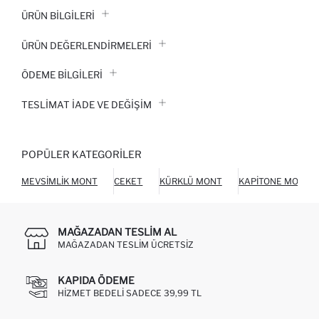
ÜRÜN BILGILERI
ÜRÜN DEĞERLENDİRMELERİ
ÖDEME BİLGİLERİ
TESLIMAT İADE VE DEĞIŞIM
POPÜLER KATEGORILER
MEVSIMLIK MONT
CEKET
KÜRKLÜ MONT
KAPITONE MONT
MAĞAZADAN TESLIM AL
MAĞAZADAN TESLIM ÜCRETSIZ
KAPIDA ÖDEME
HIZMET BEDELI SADECE 39,99 TL