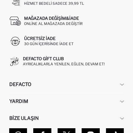
HIZMET BEDELI SADECE 39,99 TL
MAĞAZADA DEĞIŞIM&İADE
ONLINE AL MAĞAZADA DEĞIŞTIR
ÜCRETSIZ IADE
30 GÜN IÇERISINDE IADE ET
DEFACTO GIFT CLUB
AYRICALIKLARLA YENILEN, EĞLEN, DEVAM ET!
DEFACTO
KURUMSAL
YARDIM
HAKKIMIZDA
İNSAN KAYNAKLARI
SIKÇA SORULAN SORULAR
BIZE ULAŞIN
KURUMSAL SATIŞ
SIPARIŞIMI NASIL TAKIP EDERIM?
TOPTAN SATIŞ (WHOLESALE PARTNER)
NASIL İADE EDERIM?
MAĞAZALARIMIZ