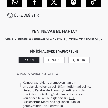
DEFACTO TEKNOLOJI
GIFT CLUB SIKÇA SORULAN SORULAR
İLETIŞIM FORMU
SITEMAP
İŞLEM REHBERI
MÜŞTERI HIZMETLERI
0850 333 22 86
KAMPANYALAR
ÜLKE DEĞIŞTIR
KIŞISEL VERILERIN KORUNMASI VE GIZLILIK
YENI NE VAR BU HAFTA?
YENILIKLERDEN HABERDAR OLMAK İÇIN BÜLTENIMIZE ABONE OLUN
KIM IÇIN ALIŞVERIŞ YAPIYORSUN?
ERKEK
ÇOCUK
KADIN
E-POSTA ADRESINIZI GIRINIZ
Kampanya, reklam, promosyon, tanıtım
amaçlarıyla yukarıda belirttiğim iletişim adresime,
DeFacto Perakende Anonim Şirketi
tarafından
ticari elektronik ileti gönderilmesini ve kişisel
verilerimin bu amaçla işlenmesini
ETK
Bilgilendirme Metni’nde
açıklanan kurallar
çerçevesinde kabul ediyorum.