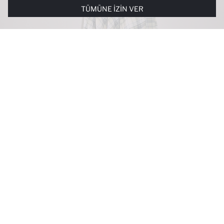
TÜMÜNE İZIN VER
SINIRLI OLARAK KULLANILACAKTIR. ÇEREZLERE DAIR TERCIHLERINIZI
ÇEREZ TERCIHLERI
PANELI ARACILIĞIYLA HER ZAMAN YÖNETEBILIR,
ÇEREZLERLE ILGILI DAHA DETAYLI BILGIYE
ÇEREZ AYDINLATMA
METNI
’NDEN ULAŞABILIRSINIZ.