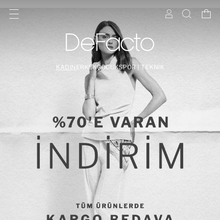
KADIN
ERKEK
ÇOCUK
SPOR | TEKNİK