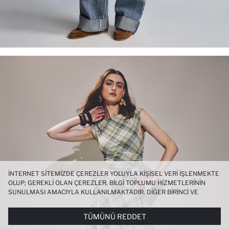
İNTERNET SITEMIZDE ÇEREZLER YOLUYLA KIŞISEL VERI IŞLENMEKTE
OLUP; GEREKLI OLAN ÇEREZLER, BILGI TOPLUMU HIZMETLERININ
SUNULMASI AMACIYLA KULLANILMAKTADIR. DIĞER BIRINCI VE
ÜÇÜNCÜ TARAF ÇEREZLER ISE SIZE DAHA IYI BIR ALIŞVERIŞ
DENEYIMI SUNULABILMESI, SITEMIZIN DAHA IŞLEVSEL KILINMASI VE
TÜMÜNÜ REDDET
KIŞISELLEŞTIRMESI VE AÇIK RIZA VERMENIZ HALINDE, SIZLERE
YÖNELIK PAZARLAMA FAALIYETLERININ YAPILMASI AMAÇLARIYLA