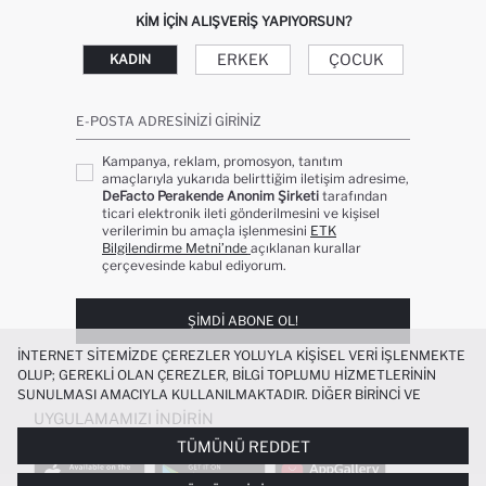
KIM IÇIN ALIŞVERIŞ YAPIYORSUN?
ERKEK
ÇOCUK
KADIN
E-POSTA ADRESINIZI GIRINIZ
Kampanya, reklam, promosyon, tanıtım
amaçlarıyla yukarıda belirttiğim iletişim adresime,
DeFacto Perakende Anonim Şirketi
tarafından
ticari elektronik ileti gönderilmesini ve kişisel
verilerimin bu amaçla işlenmesini
ETK
Bilgilendirme Metni’nde
açıklanan kurallar
çerçevesinde kabul ediyorum.
ŞIMDI ABONE OL!
İNTERNET SITEMIZDE ÇEREZLER YOLUYLA KIŞISEL VERI IŞLENMEKTE
OLUP; GEREKLI OLAN ÇEREZLER, BILGI TOPLUMU HIZMETLERININ
SUNULMASI AMACIYLA KULLANILMAKTADIR. DIĞER BIRINCI VE
ÜÇÜNCÜ TARAF ÇEREZLER ISE SIZE DAHA IYI BIR ALIŞVERIŞ
UYGULAMAMIZI İNDIRIN
DENEYIMI SUNULABILMESI, SITEMIZIN DAHA IŞLEVSEL KILINMASI VE
TÜMÜNÜ REDDET
KIŞISELLEŞTIRMESI VE AÇIK RIZA VERMENIZ HALINDE, SIZLERE
YÖNELIK PAZARLAMA FAALIYETLERININ YAPILMASI AMAÇLARIYLA