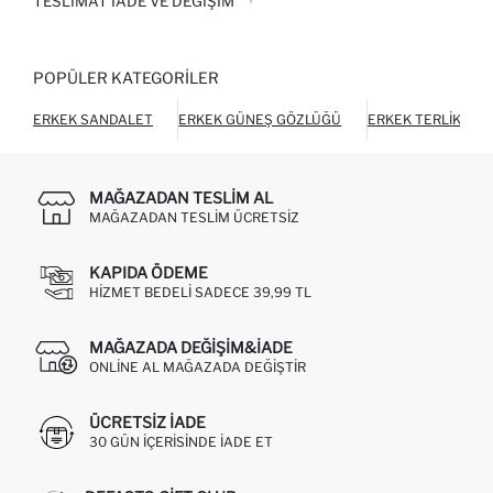
TESLIMAT İADE VE DEĞIŞIM
POPÜLER KATEGORILER
ERKEK SANDALET
ERKEK GÜNEŞ GÖZLÜĞÜ
ERKEK TERLIK
MAĞAZADAN TESLIM AL
MAĞAZADAN TESLIM ÜCRETSIZ
KAPIDA ÖDEME
HIZMET BEDELI SADECE 39,99 TL
MAĞAZADA DEĞIŞIM&İADE
ONLINE AL MAĞAZADA DEĞIŞTIR
ÜCRETSIZ IADE
30 GÜN IÇERISINDE IADE ET