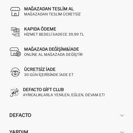
MAĞAZADAN TESLIM AL
MAĞAZADAN TESLIM ÜCRETSIZ
KAPIDA ÖDEME
HIZMET BEDELI SADECE 39,99 TL
MAĞAZADA DEĞIŞIM&İADE
ONLINE AL MAĞAZADA DEĞIŞTIR
ÜCRETSIZ IADE
30 GÜN IÇERISINDE IADE ET
DEFACTO GIFT CLUB
AYRICALIKLARLA YENILEN, EĞLEN, DEVAM ET!
DEFACTO
KURUMSAL
YARDIM