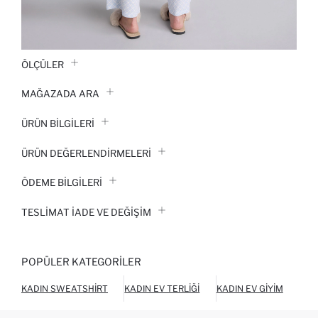
ÖLÇÜLER
MAĞAZADA ARA
ÜRÜN BILGILERI
ÜRÜN DEĞERLENDİRMELERİ
ÖDEME BİLGİLERİ
TESLIMAT İADE VE DEĞIŞIM
POPÜLER KATEGORILER
KADIN SWEATSHIRT
KADIN EV TERLIĞI
KADIN EV GIYIM
KAD