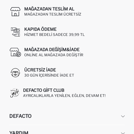
MAĞAZADAN TESLIM AL
MAĞAZADAN TESLIM ÜCRETSIZ
KAPIDA ÖDEME
HIZMET BEDELI SADECE 39,99 TL
MAĞAZADA DEĞIŞIM&İADE
ONLINE AL MAĞAZADA DEĞIŞTIR
ÜCRETSIZ IADE
30 GÜN IÇERISINDE IADE ET
DEFACTO GIFT CLUB
AYRICALIKLARLA YENILEN, EĞLEN, DEVAM ET!
DEFACTO
KURUMSAL
YARDIM