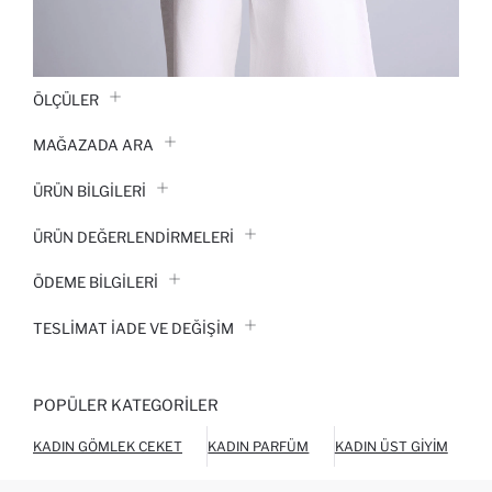
ÖLÇÜLER
MAĞAZADA ARA
ÜRÜN BILGILERI
ÜRÜN DEĞERLENDİRMELERİ
ÖDEME BİLGİLERİ
TESLIMAT İADE VE DEĞIŞIM
POPÜLER KATEGORILER
KADIN GÖMLEK CEKET
KADIN PARFÜM
KADIN ÜST GIYIM
KA