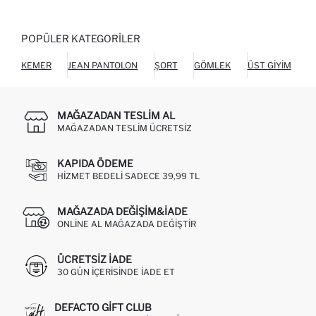
POPÜLER KATEGORILER
KEMER
JEAN PANTOLON
ŞORT
GÖMLEK
ÜST GIYIM
C
MAĞAZADAN TESLIM AL
MAĞAZADAN TESLIM ÜCRETSIZ
KAPIDA ÖDEME
HIZMET BEDELI SADECE 39,99 TL
MAĞAZADA DEĞIŞIM&İADE
ONLINE AL MAĞAZADA DEĞIŞTIR
ÜCRETSIZ IADE
30 GÜN IÇERISINDE IADE ET
DEFACTO GIFT CLUB