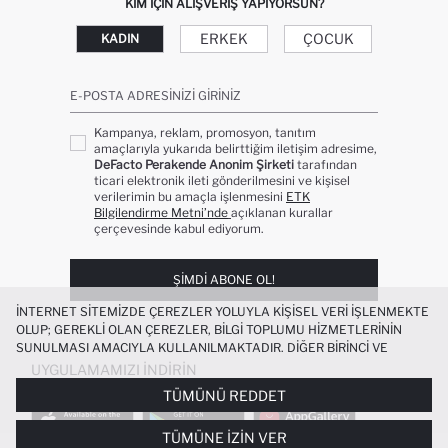
KIM IÇIN ALIŞVERIŞ YAPIYORSUN?
ERKEK
ÇOCUK
KADIN
E-POSTA ADRESINIZI GIRINIZ
Kampanya, reklam, promosyon, tanıtım
amaçlarıyla yukarıda belirttiğim iletişim adresime,
DeFacto Perakende Anonim Şirketi
tarafından
ticari elektronik ileti gönderilmesini ve kişisel
verilerimin bu amaçla işlenmesini
ETK
Bilgilendirme Metni’nde
açıklanan kurallar
çerçevesinde kabul ediyorum.
ŞIMDI ABONE OL!
İNTERNET SITEMIZDE ÇEREZLER YOLUYLA KIŞISEL VERI IŞLENMEKTE
OLUP; GEREKLI OLAN ÇEREZLER, BILGI TOPLUMU HIZMETLERININ
SUNULMASI AMACIYLA KULLANILMAKTADIR. DIĞER BIRINCI VE
ÜÇÜNCÜ TARAF ÇEREZLER ISE SIZE DAHA IYI BIR ALIŞVERIŞ
UYGULAMAMIZI İNDIRIN
DENEYIMI SUNULABILMESI, SITEMIZIN DAHA IŞLEVSEL KILINMASI VE
TÜMÜNÜ REDDET
KIŞISELLEŞTIRMESI VE AÇIK RIZA VERMENIZ HALINDE, SIZLERE
YÖNELIK PAZARLAMA FAALIYETLERININ YAPILMASI AMAÇLARIYLA
TÜMÜNE İZIN VER
SINIRLI OLARAK KULLANILACAKTIR. ÇEREZLERE DAIR TERCIHLERINIZI