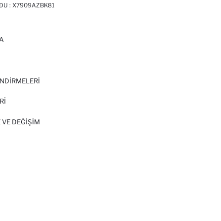
DU :
X7909AZBK81
A
I
NDİRMELERİ
Rİ
 VE DEĞIŞIM