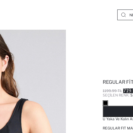
REGULAR FIT
719
1199.99 TL
SEÇILEN RENK:
S
U Yaka Ve Kalın As
REGULAR FIT M